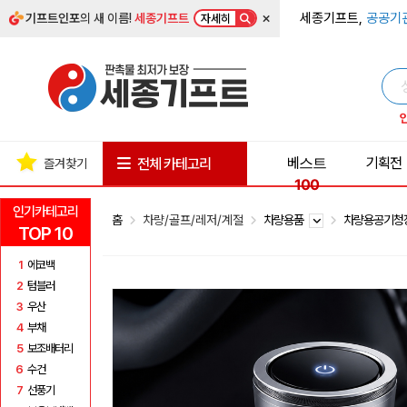
×
세종기프트,
공공기
기프트인포
의 새 이름!
세종기프트
자세히
베스트
기획전
전체 카테고리
즐겨찾기
100
인기카테고리
홈
차량/골프/레저/계절
차량용품
차량용공기
TOP 10
1
에코백
2
텀블러
3
우산
4
부채
5
보조배터리
6
수건
7
선풍기