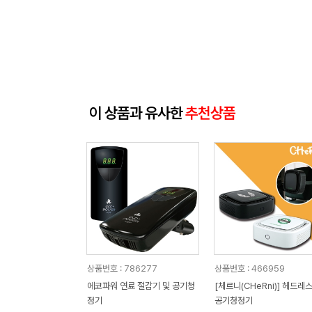
이 상품과 유사한
추천상품
상품번호 : 786277
상품번호 : 466959
에코파워 연료 절감기 및 공기청
[체르니(CHeRni)] 헤드레
정기
공기청정기