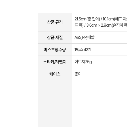
21.5cm(총 길이) / 10.1cm(헤드 지
상품 규격
드 폭) / 3.6cm × 2.8cm(손잡이 폭
상품 재질
ABS,PP,메탈
박스포장수량
1박스 42개
스티커/라벨지
아트지75g
케이스
종이