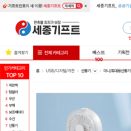
×
세종기프트,
공공기
기프트인포
의 새 이름!
세종기프트
자세히
베스트
기획전
전체 카테고리
즐겨찾기
100
인기카테고리
홈
USB/디지털/가전
선풍기
미니/휴대용선풍
TOP 10
1
에코백
2
텀블러
3
우산
4
부채
5
보조배터리
6
수건
7
선풍기