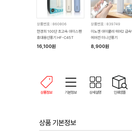
상품번호 : 860806
상품번호 : 839749
한경희 100단 초고속 아이스팬
이노젠 아이쿨러 에어2 급
휴대용선풍기 HF-C45T
에어컨 미니선풍기
16,100원
8,900원
상품정보
기본정보
상세설명
인쇄샘플
상품 기본정보