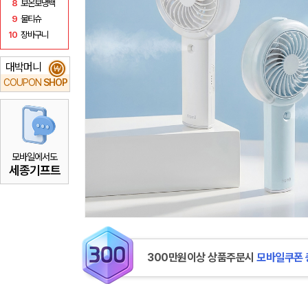
8
보온보냉백
9
물티슈
10
장바구니
대박머니
₩
COUPON
SHOP
모바일에서도
세종기프트
300만원이상 상품주문시
모바일쿠폰 