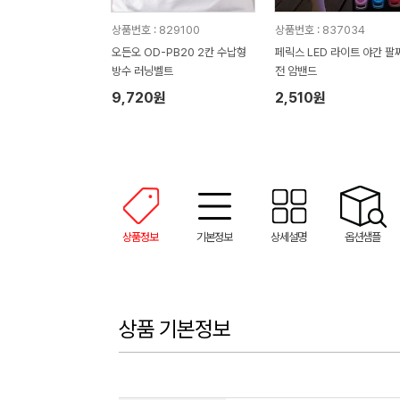
상품번호 : 829100
상품번호 : 837034
오든오 OD-PB20 2칸 수납형
페릭스 LED 라이트 야간 팔
방수 러닝벨트
전 암밴드
9,720원
2,510원
상품정보
기본정보
상세설명
옵션샘플
상품 기본정보