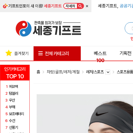
×
세종기프트,
공공기
기프트인포
의 새 이름!
세종기프트
자세히
베스트
기획전
전체 카테고리
즐겨찾기
100
인기카테고리
홈
차량/골프/레저/계절
레저/스포츠
스포츠용
TOP 10
1
에코백
2
텀블러
3
우산
4
부채
5
보조배터리
6
수건
7
선풍기