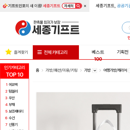
×
세종기프트,
공공기
기프트인포
의 새 이름!
세종기프트
자세히
베스트
기획전
전체 카테고리
즐겨찾기
100
인기카테고리
홈
가방/패션/미용/키링
가방
여행가방/캐리어
TOP 10
1
에코백
2
텀블러
3
우산
4
부채
5
보조배터리
6
수건
7
선풍기