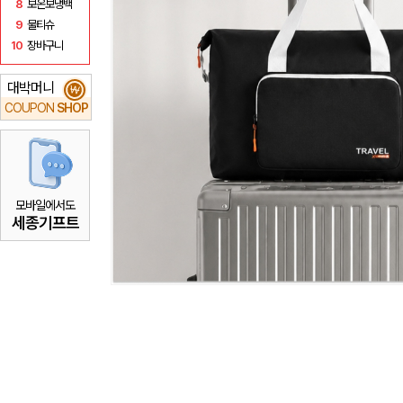
8
보온보냉백
9
물티슈
10
장바구니
대박머니
₩
COUPON
SHOP
모바일에서도
세종기프트