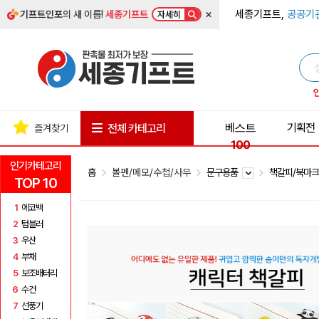
×
세종기프트,
공공기
기프트인포
의 새 이름!
세종기프트
자세히
베스트
기획전
전체 카테고리
즐겨찾기
100
인기카테고리
홈
볼펜/메모/수첩/사무
문구용품
책갈피/북마
TOP 10
1
에코백
2
텀블러
3
우산
4
부채
5
보조배터리
6
수건
7
선풍기