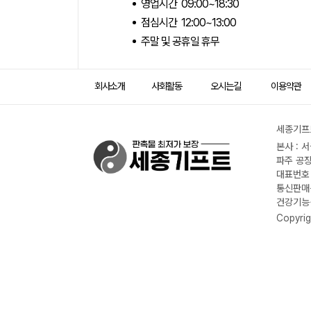
영업시간 09:00~18:30
점심시간 12:00~13:00
주말 및 공휴일 휴무
회사소개
사회활동
오시는길
이용약관
세종기프트
본사 : 
파주 공장
대표번호 :
통신판매신
건강기능식
Copyrig