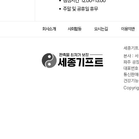
점심시간 12:00~13:00
주말 및 공휴일 휴무
회사소개
사회활동
오시는길
이용약관
세종기프트
본사 : 
파주 공장
대표번호 :
통신판매신
건강기능식
Copyrig