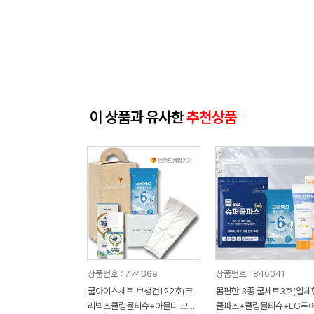
이 상품과 유사한
추천상품
상품번호 : 774069
상품번호 : 846041
쿨아이스세트 브생건122호(크
몸편한 3종 쿨세트3호(일체
리넥스쿨링물티슈+아물디 모기
쿨파스+쿨링물티슈+LG퓨