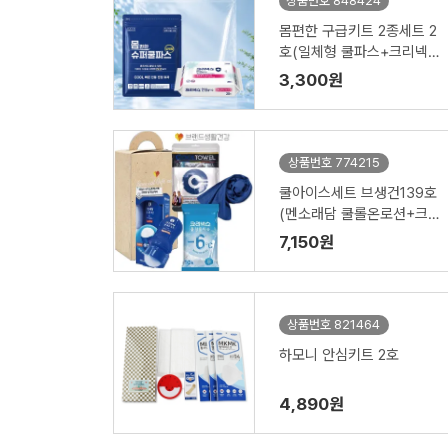
상품번호 848424
몸편한 구급키트 2종세트 2
호(일체형 쿨파스+크리넥
스 99%항균 안심물티슈20
3,300원
매)
상품번호 774215
쿨아이스세트 브생건139호
(멘소래담 쿨롤온로션+크
리넥스쿨링물티슈+아이스
7,150원
쿨타올)
상품번호 821464
하모니 안심키트 2호
4,890원