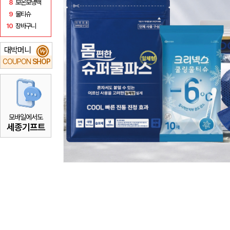
8
보온보냉백
9
물티슈
10
장바구니
대박머니
₩
COUPON
SHOP
모바일에서도
세종기프트