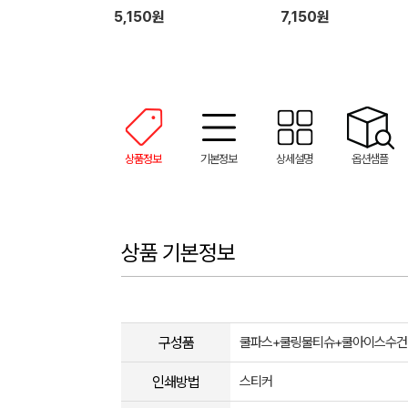
약 물파스+아쿠아쿨토시)
마 선크림)
5,150원
7,150원
상품정보
기본정보
상세설명
옵션샘플
상품 기본정보
구성품
쿨파스+쿨링물티슈+쿨아이스수건
인쇄방법
스티커