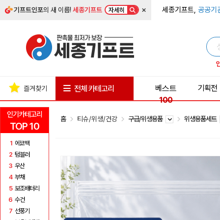
×
세종기프트,
공공기
기프트인포
의 새 이름!
세종기프트
자세히
베스트
기획전
전체 카테고리
즐겨찾기
100
인기카테고리
홈
티슈/위생/건강
구급/위생용품
위생용품세트
TOP 10
1
에코백
2
텀블러
3
우산
4
부채
5
보조배터리
6
수건
7
선풍기