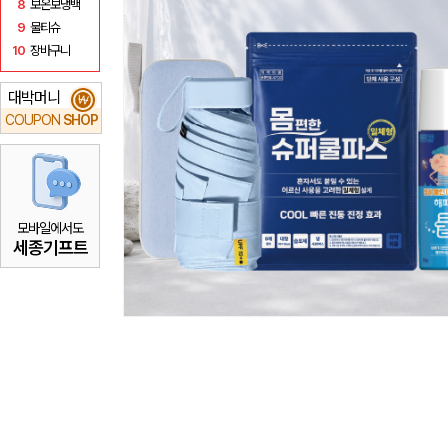
8
보온보냉백
9
물티슈
10
장바구니
대박머니
₩
COUPON
SHOP
모바일에서도
세종기프트