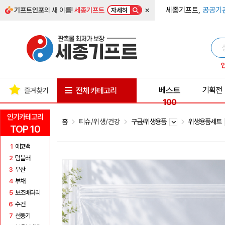
×
세종기프트,
공공기
기프트인포
의 새 이름!
세종기프트
자세히
베스트
기획전
전체 카테고리
즐겨찾기
100
인기카테고리
홈
티슈/위생/건강
구급/위생용품
위생용품세트
TOP 10
1
에코백
2
텀블러
3
우산
4
부채
5
보조배터리
6
수건
7
선풍기