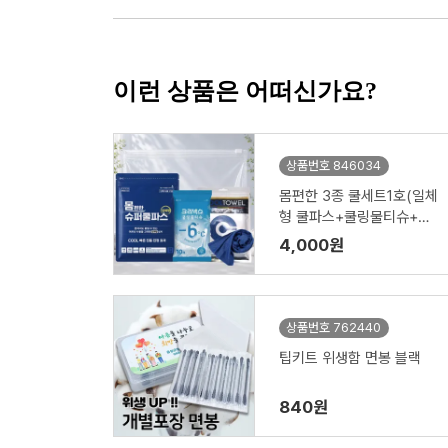
이런 상품은 어떠신가요?
상품번호 846034
몸편한 3종 쿨세트1호(일체
형 쿨파스+쿨링물티슈+쿨
아이스수건타올)
4,000원
상품번호 762440
팁키트 위생함 면봉 블랙
840원