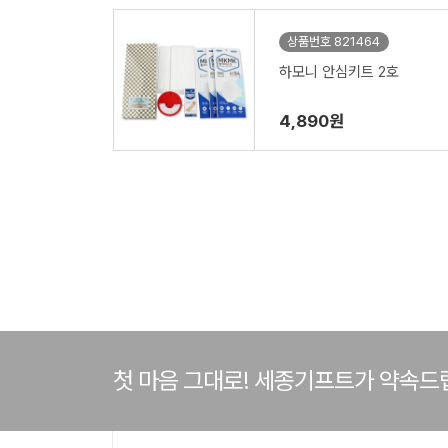
상품번호 821464
하모니 안심키트 2호
4,890원
첫 마음 그대로! 세종기프트가 약속드