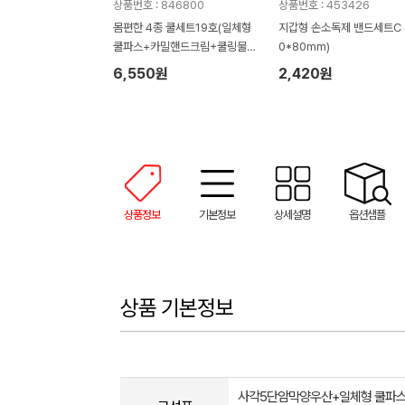
상품번호 : 846800
상품번호 : 453426
몸편한 4종 쿨세트19호(일체형
지갑형 손소독제 밴드세트C (
쿨파스+카밀핸드크림+쿨링물티
0*80mm)
슈+아쿠아 쿨토시)
6,550원
2,420원
상품정보
기본정보
상세설명
옵션샘플
상품 기본정보
사각5단암막양우산+일체형 쿨파스