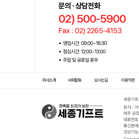
문의 · 상담전화
02) 500-5900
Fax : 02) 2265-4153
영업시간 09:00~18:30
점심시간 12:00~13:00
주말 및 공휴일 휴무
회사소개
사회활동
오시는길
이용약관
세종기프트
본사 : 
파주 공장
대표번호 :
통신판매신
건강기능식