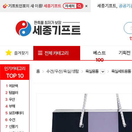
×
세종기프트,
공공기
기프트인포
의 새 이름!
세종기프트
자세히
베스트
기획전
전체 카테고리
즐겨찾기
100
인기카테고리
홈
수건/우산/욕실/생활
욕실용품
욕실세트용
TOP 10
1
에코백
2
텀블러
3
우산
4
부채
5
보조배터리
6
수건
7
선풍기