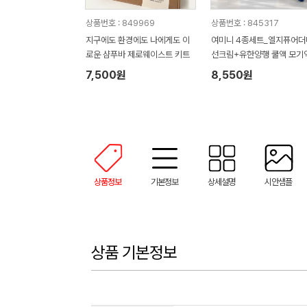
상품번호 : 849969
상품번호 : 845317
지구에도 환경에도 나에게도 이
여미니 4종세트_엘지퓨어더
로운 샴푸바 제로웨이스트 키트
선크림+유한양행 쿨액 모기
+크리넥스 쿨링물티슈+아
7,500원
8,550원
타올 쿨수건(기프트박스)
상품정보
기본정보
상세설명
시안샘플
상품 기본정보