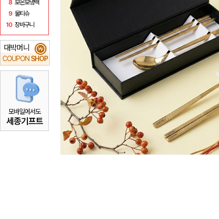
8
보온보냉백
9
물티슈
10
장바구니
대박머니
₩
COUPON
SHOP
모바일에서도
세종기프트