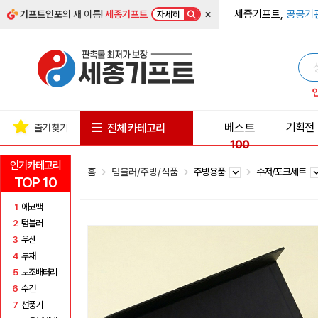
×
세종기프트,
공공기
기프트인포
의 새 이름!
세종기프트
자세히
베스트
기획전
전체 카테고리
즐겨찾기
100
인기카테고리
홈
텀블러/주방/식품
주방용품
수저/포크세트
TOP 10
1
에코백
2
텀블러
3
우산
4
부채
5
보조배터리
6
수건
7
선풍기