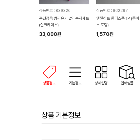
상품번호 : 839326
상품번호 : 862267
훈민정음 방짜유기 2인 수저세트
엔젤하트 롱티스푼 1P (종
(실크케이스)
스 포함)
33,000원
1,570원
상품정보
기본정보
상세설명
인쇄샘플
상품 기본정보