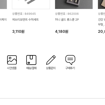
상품번호 : 849645
상품번호 : 862006
상품번
종이케이
에브리모먼트 수저세트
허니 골드 롱스푼 2P
건강 
무함,
3,110원
4,180원
20
시안샘플
배송/결제
상품문의
구매후기