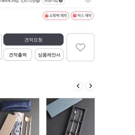
3,870
회원가입
대박머니적립
원
쇼핑백 제작
박스 제작
견적요청
견적출력
상품제안서