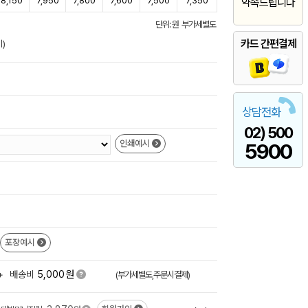
8,150
7,950
7,800
7,600
7,500
7,350
약속드립니다
단위: 원 부가세별도
카드 간편결제
)
상담전화
02) 500
인쇄예시
5900
포장예시
원
+
배송비
5,000
(부가세별도,주문시결제)