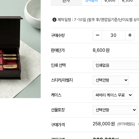
단가
8,600
8,350
견적문의
제작일정 : 7-10일 (발주 후/영업일기준/난이도별 상이
구매수량
8,600
원
판매단가
인쇄 선택
스티커/라벨지
케이스
선물포장
258,000
원
(부가세별도)
구매가격