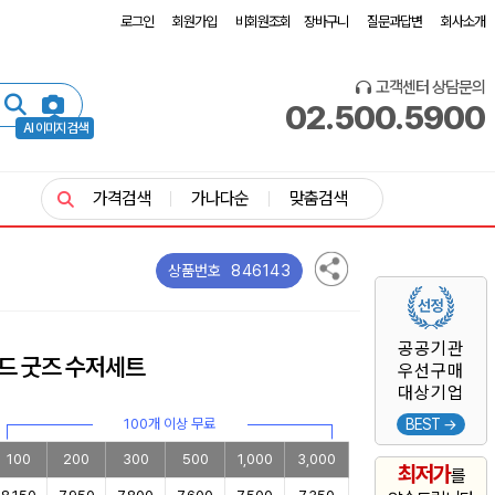
로그인
회원가입
비회원조회
장바구니
질문과답변
회사소개
고객센터 상담문의
02.500.5900
AI 이미지 검색
가격검색
가나다순
맞춤검색
846143
상품번호
공공기관
드 굿즈 수저세트
우선구매
대상기업
100개 이상 무료
BEST →
100
200
300
500
1,000
3,000
최저가
를