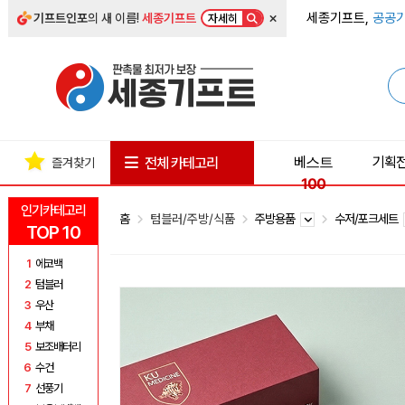
×
세종기프트,
공공기
기프트인포
의 새 이름!
세종기프트
자세히
베스트
기획
전체 카테고리
즐겨찾기
100
인기카테고리
홈
텀블러/주방/식품
주방용품
수저/포크세트
TOP 10
1
에코백
2
텀블러
3
우산
4
부채
5
보조배터리
6
수건
7
선풍기