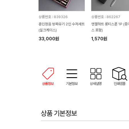
상품번호 : 839326
상품번호 : 862267
훈민정음 방짜유기 2인 수저세트
엔젤하트 롱티스푼 1P (
(실크케이스)
스 포함)
33,000원
1,570원
상품정보
기본정보
상세설명
인쇄샘플
상품 기본정보