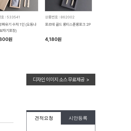
호 : 533541
상품번호 : 862002
방짜유기 수저 1인 (오동나
포르테 골드 롱티스푼롱포크 2P
 보자기포장)
,800원
4,180원
디자인 이미지 소스 무료제공 >
견적요청
시안등록