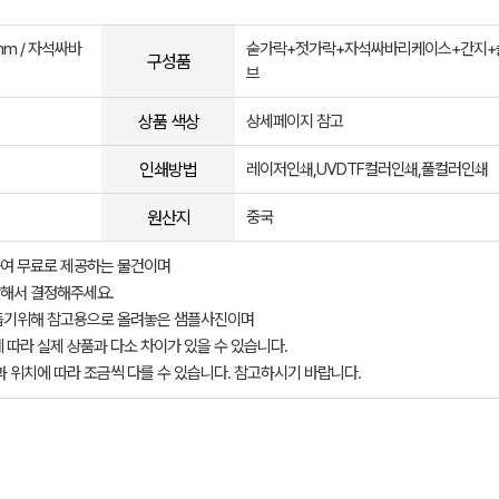
0mm / 자석싸바
숟가락+젓가락+자석싸바리케이스+간지+
구성품
브
상품 색상
상세페이지 참고
인쇄방법
레이저인쇄,UVDTF컬러인쇄,풀컬러인쇄
원산지
중국
여 무료로 제공하는 물건이며
해서 결정해주세요.
돕기위해 참고용으로 올려놓은 샘플사진이며
 따라 실제 상품과 다소 차이가 있을 수 있습니다.
과 위치에 따라 조금씩 다를 수 있습니다. 참고하시기 바랍니다.