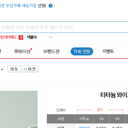
우산
6
관 우선구매 대상기업
선정!
텀블러
7
쿨토시
8
넥쿨러
9
인기키워드
타포린가방
10
선풍기
1
전
큐레이션
브랜드관
이벤트
THE 전문
티타늄 와이
별도
인쇄비
수량
이하
30
50