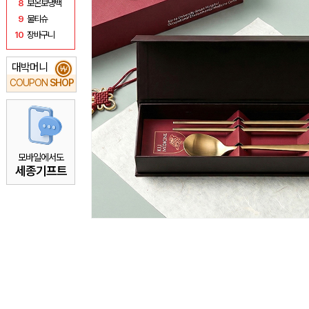
8
보온보냉백
9
물티슈
10
장바구니
대박머니
₩
COUPON
SHOP
모바일에서도
세종기프트