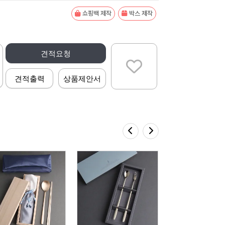
쇼핑백 제작
박스 제작
견적요청
견적출력
상품제안서