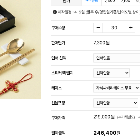
단가
7,300
7,100
6
견적문의
제작일정 : 4-5일 (발주 후/영업일기준/난이도별 상이
구매수량
7,300
원
판매단가
인쇄 선택
스티커/라벨지
케이스
선물포장
219,000
원
(부가세별도)
구매가격
246,400
결제금액
원