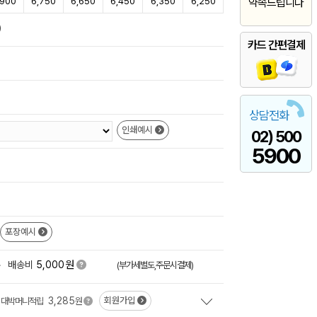
,900
6,750
6,650
6,450
6,350
6,250
약속드립니다
)
카드 간편결제
상담전화
인쇄예시
02) 500
5900
포장예시
원
+
배송비
5,000
(부가세별도,주문시결제)
3,285
회원가입
대박머니적립
원