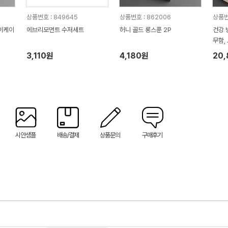
상품번호 : 849645
상품번호 : 862006
상품번
종이케이
에브리모먼트 수저세트
허니 골드 롱스푼 2P
건강 
무함,
3,110원
4,180원
20
시안샘플
배송/결제
상품문의
구매후기