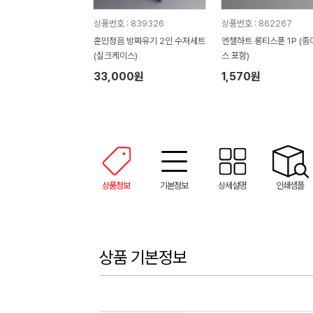
상품번호 : 839326
상품번호 : 862267
훈민정음 방짜유기 2인 수저세트
엔젤하트 롱티스푼 1P (
(실크케이스)
스 포함)
33,000원
1,570원
상품정보
기본정보
상세설명
인쇄샘플
상품 기본정보