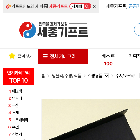
×
세종기프트,
공공기
기프트인포
의 새 이름!
세종기프트
자세히
베스트
기획
전체 카테고리
즐겨찾기
100
인기카테고리
홈
텀블러/주방/식품
주방용품
수저/포크세트
TOP 10
1
에코백
2
텀블러
3
우산
4
부채
5
보조배터리
6
수건
7
선풍기