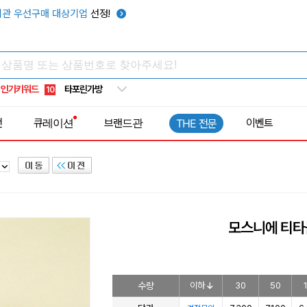
우산
6
관 우선구매 대상기업
선정!
텀블러
7
쿨토시
8
넥쿨러
9
인기키워드
타포린가방
10
선풍기
1
전
큐레이션
브랜드관
이벤트
THE 전문
모스니에 티타
수량
이하
30
50