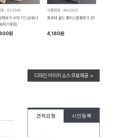
호 : 533541
상품번호 : 862002
방짜유기 수저 1인 (오동나
포르테 골드 롱티스푼롱포크 2P
 보자기포장)
,800원
4,180원
디자인 이미지 소스 무료제공 >
견적요청
시안등록