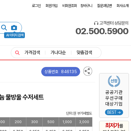
로그인
회원가입
비회원조회
장바구니
질문과답변
회사소개
고객센터 상담문의
02.500.5900
AI 이미지 검색
가격검색
가나다순
맞춤검색
846135
상품번호
공공기관
늄 물방울 수저세트
우선구매
대상기업
BEST →
단위: 원 부가세별도
100
200
300
500
1,000
3,000
최저가
를