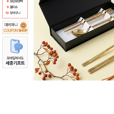
8
보온보냉백
9
물티슈
10
장바구니
대박머니
₩
COUPON
SHOP
모바일에서도
세종기프트