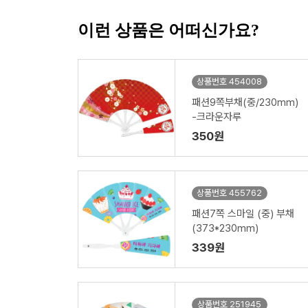
이런 상품은 어떠신가요?
상품번호 454008
패션9쪽부채(중/230mm)
-크라운자루
350원
상품번호 455762
패션7쪽 스마일 (중) 부채
(373*230mm)
339원
상품번호 251945