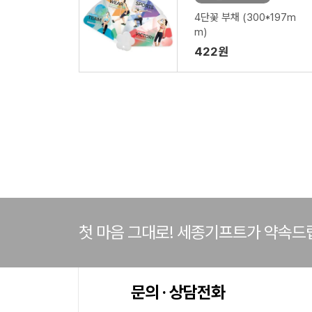
4단꽃 부채 (300*197m
m)
422원
첫 마음 그대로! 세종기프트가 약속드
문의 · 상담전화