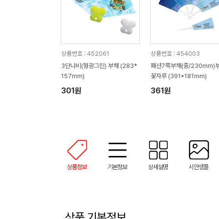
상품번호 : 452061
상품번호 : 454003
3단나비(형광그린) 부채 (283*
패션7쪽부채(중/230mm)
157mm)
꽃자루 (391*181mm)
301원
361원
상품정보
기본정보
상세설명
시안샘플
상품 기본정보