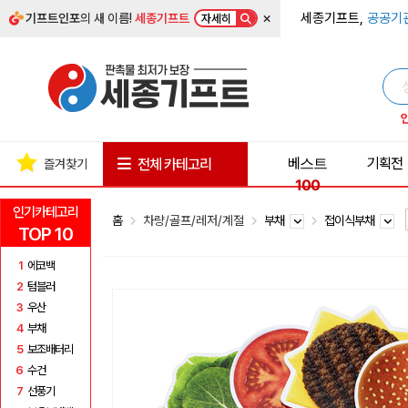
×
세종기프트,
공공기
기프트인포
의 새 이름!
세종기프트
자세히
베스트
기획전
전체 카테고리
즐겨찾기
100
인기카테고리
홈
차량/골프/레저/계절
부채
접이식부채
TOP 10
1
에코백
2
텀블러
3
우산
4
부채
5
보조배터리
6
수건
7
선풍기