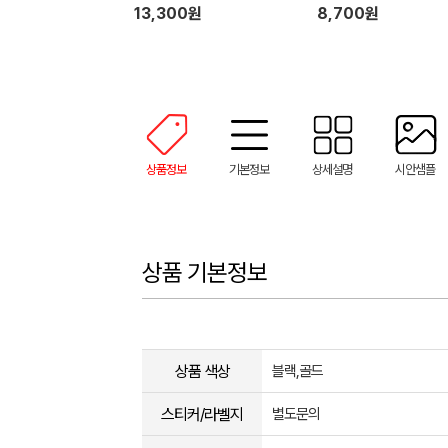
13,300원
8,700원
상품정보
기본정보
상세설명
시안샘플
상품 기본정보
상품 색상
블랙,골드
스티커/라벨지
별도문의