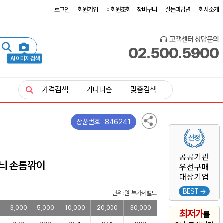
로그인
회원가입
비회원조회
장바구니
질문과답변
회사소개
고객센터 상담문의
02.500.5900
AI 이미지 검색
가격검색
가나다순
맞춤검색
846241
상품번호
공공기관
늬 손톱깎이
우선구매
대상기업
BEST →
단위: 원 부가세별도
0
3,000
5,000
10,000
20,000
30,000
최저가
를