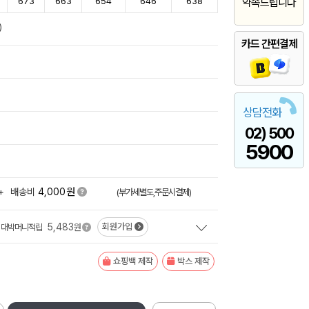
673
663
654
646
638
약속드립니다
)
카드 간편결제
상담전화
02) 500
5900
원
+
배송비
4,000
(부가세별도,주문시결제)
5,483
회원가입
대박머니적립
원
쇼핑백 제작
박스 제작