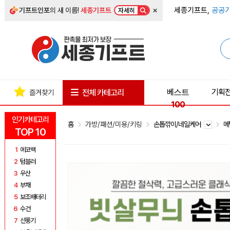
×
세종기프트,
공공기
기프트인포
의 새 이름!
세종기프트
자세히
베스트
기획
전체 카테고리
즐겨찾기
100
인기카테고리
홈
가방/패션/미용/키링
손톱깎이/네일케어
메
TOP 10
1
에코백
2
텀블러
3
우산
4
부채
5
보조배터리
6
수건
7
선풍기