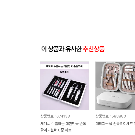
이 상품과 유사한
추천상품
상품번호 : 674138
상품번호 : 588883
세계로 수출하는 대한민국 손톱
매티파스텔 손톱깎이세트 
깎이 - 실버 8종 세트