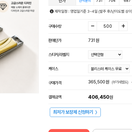
단가
731
704
687
견적문의
제작일정 : 영업일기준 3~4일 (발주 후/난이도별 상이
구매수량
731
원
판매단가
스티커/라벨지
케이스
365,500
원
(부가세별도)
구매가격
406,450
결제금액
원
최저가 보장제 신청하기
〉