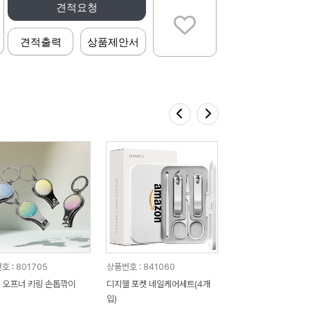
견적요청
견적출력
상품제안서
호 : 801705
상품번호 : 841060
] 오프너 키링 손톱깎이
디지웰 포켓 네일케어세트(4개
입)