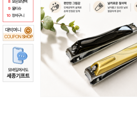
8
보온보냉백
9
물티슈
10
장바구니
대박머니
₩
COUPON
SHOP
모바일에서도
세종기프트