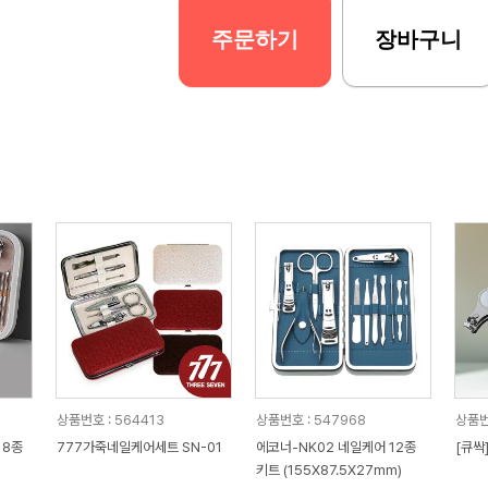
주문하기
장바구니
상품번호 : 564413
상품번호 : 547968
상품번
18종
777가죽네일케어세트 SN-01
에코너-NK02 네일케어 12종
[큐싹
키트 (155X87.5X27mm)