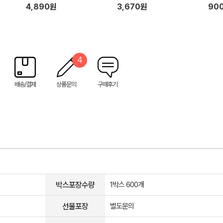
4,890원
3,670원
90
4
배송/결제
상품문의
구매후기
박스포장수량
1박스 600개
선물포장
별도문의