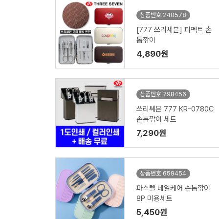
상품번호 240578
[777 쓰리세븐] 퍼펙트 손
톱깎이
4,890원
상품번호 798456
쓰리쎄븐 777 KR-0780C
손톱깎이 세트
7,290원
상품번호 659454
파스텔 네일케어 손톱깎이
8P 미용세트
5,450원