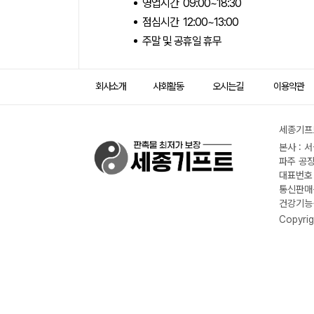
영업시간 09:00~18:30
점심시간 12:00~13:00
주말 및 공휴일 휴무
회사소개
사회활동
오시는길
이용약관
세종기프트
본사 : 
파주 공장
대표번호 :
통신판매신
건강기능식
Copyrig