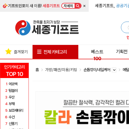
×
세종기프트,
공공기
기프트인포
의 새 이름!
세종기프트
자세히
베스트
기획전
전체 카테고리
즐겨찾기
100
인기카테고리
홈
가방/패션/미용/키링
손톱깎이/네일케어
메
TOP 10
1
에코백
2
텀블러
3
우산
4
부채
5
보조배터리
6
수건
7
선풍기