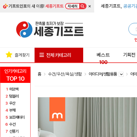
×
세종기프트,
공공기
기프트인포
의 새 이름!
세종기프트
자세히
베스트
기획전
전체 카테고리
즐겨찾기
100
인기카테고리
홈
수건/우산/욕실/생활
아이디어/생활용품
아
TOP 10
1
에코백
2
텀블러
3
우산
4
부채
5
보조배터리
6
수건
7
선풍기