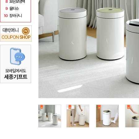
8
보온보냉백
9
물티슈
10
장바구니
대박머니
₩
COUPON
SHOP
모바일에서도
세종기프트