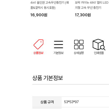
4in1 올인원 고속무선충전기 (애
모락 카이뉴 4IN1 멀티 LED
플&갤럭시 동시호환)
치형 고속 무선 충전기
16,900원
17,300원
상품정보
기본정보
상세설명
인쇄샘플
상품 기본정보
상품 규격
53*53*97