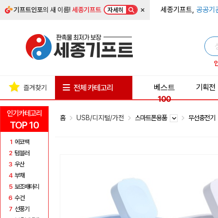
×
세종기프트,
공공기
기프트인포
의 새 이름!
세종기프트
자세히
베스트
기획전
전체 카테고리
즐겨찾기
100
인기카테고리
홈
USB/디지털/가전
스마트폰용품
무선충전기
TOP 10
1
에코백
2
텀블러
3
우산
4
부채
5
보조배터리
6
수건
7
선풍기