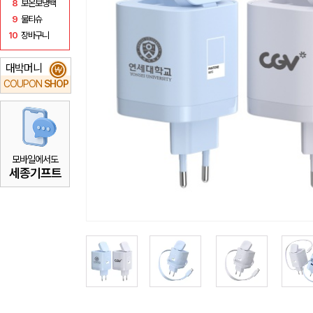
8
보온보냉백
9
물티슈
10
장바구니
대박머니
₩
COUPON
SHOP
모바일에서도
세종기프트