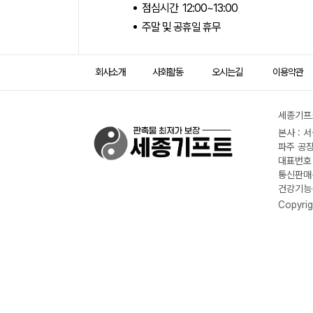
점심시간 12:00~13:00
주말 및 공휴일 휴무
회사소개
사회활동
오시는길
이용약관
세종기프트
본사 : 
파주 공장
대표번호 :
통신판매신
건강기능식
Copyrig