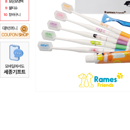
8
보온보냉백
9
물티슈
10
장바구니
대박머니
₩
COUPON
SHOP
모바일에서도
세종기프트