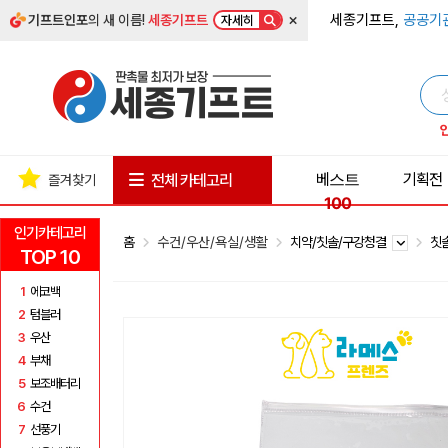
×
세종기프트,
공공기
기프트인포
의 새 이름!
세종기프트
자세히
베스트
기획전
전체 카테고리
즐겨찾기
100
인기카테고리
홈
수건/우산/욕실/생활
치약/칫솔/구강청결
칫
TOP 10
1
에코백
2
텀블러
3
우산
4
부채
5
보조배터리
6
수건
7
선풍기