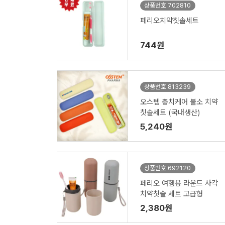
상품번호 702810
페리오치약칫솔세트
744원
상품번호 813239
오스템 충치케어 불소 치약
칫솔세트 (국내생산)
5,240원
상품번호 692120
페리오 여행용 라운드 사각
치약칫솔 세트 고급형
2,380원