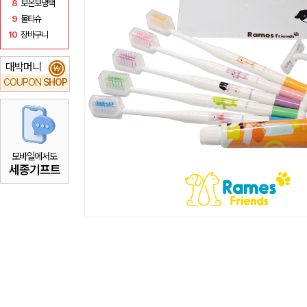
8
보온보냉백
9
물티슈
10
장바구니
대박머니
₩
COUPON
SHOP
모바일에서도
세종기프트