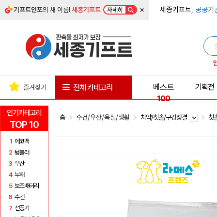
×
세종기프트,
공공기
기프트인포
의 새 이름!
세종기프트
자세히
베스트
기획전
전체 카테고리
즐겨찾기
100
인기카테고리
홈
수건/우산/욕실/생활
치약/칫솔/구강청결
칫
TOP 10
1
에코백
2
텀블러
3
우산
4
부채
5
보조배터리
6
수건
7
선풍기