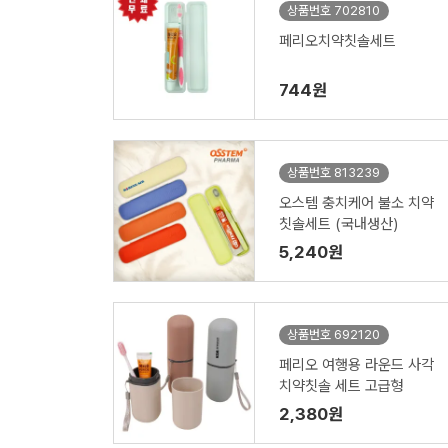
상품번호 702810
페리오치약칫솔세트
744원
상품번호 813239
오스템 충치케어 불소 치약
칫솔세트 (국내생산)
5,240원
상품번호 692120
페리오 여행용 라운드 사각
치약칫솔 세트 고급형
2,380원