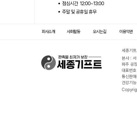
점심시간 12:00~13:00
주말 및 공휴일 휴무
회사소개
사회활동
오시는길
이용약관
세종기프트
본사 : 
파주 공장
대표번호 :
통신판매신
건강기능식
Copyrig