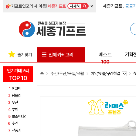
×
세종기프트,
공공기
기프트인포
의 새 이름!
세종기프트
자세히
베스트
기획
전체 카테고리
즐겨찾기
100
인기카테고리
홈
수건/우산/욕실/생활
치약/칫솔/구강청결
TOP 10
1
에코백
2
텀블러
3
우산
4
부채
5
보조배터리
6
수건
7
선풍기