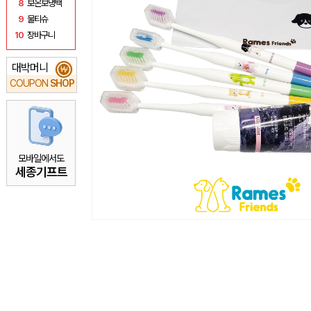
8
보온보냉백
9
물티슈
10
장바구니
대박머니
₩
COUPON
SHOP
모바일에서도
세종기프트