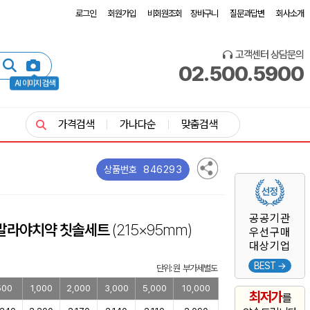
로그인
회원가입
비회원조회
장바구니
질문과답변
회사소개
고객센터 상담문의
02.500.5900
AI 이미지 검색
가격검색
가나다순
맞춤검색
846293
상품번호
공공기관
말라야치약 칫솔세트
(215×95mm)
우선구매
대상기업
BEST →
단위: 원 부가세별도
500
1,000
2,000
3,000
5,000
10,000
최저가
를