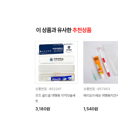
이 상품과 유사한
추천상품
상품번호 : 852241
상품번호 : 857953
굿즈 골드넬 여행용 치약칫솔세
페리오미세모 여행용치간
트
3,180원
1,540원