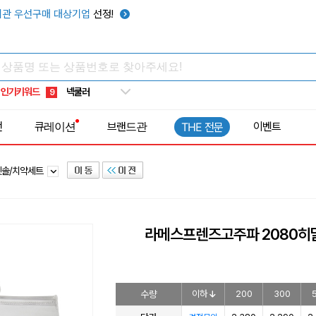
키캡
5
관 우선구매 대상기업
선정!
우산
6
텀블러
7
쿨토시
8
인기키워드
넥쿨러
9
타포린가방
10
전
큐레이션
브랜드관
이벤트
THE 전문
선풍기
1
칫솔/치약세트
라메스프렌즈고주파 2080히
수량
이하
200
300