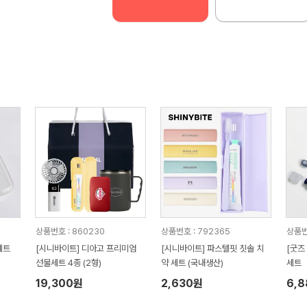
상품번호 : 860230
상품번호 : 792365
상품번
세트
[시니바이트] 디아고 프리미엄
[시니바이트] 파스텔핏 칫솔 치
[굿즈
선물세트 4종 (2형)
약 세트 (국내생산)
세트
19,300원
2,630원
6,