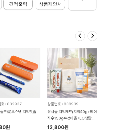
견적출력
상품제안서
호 : 832937
상품번호 : 838939
 골드넬]오스템 치약칫솔
유시몰 치약세트(치약40g+베어
자수150g수건타올+LG생활건
강 퓨어더마 선크림50g)
880원
12,800원