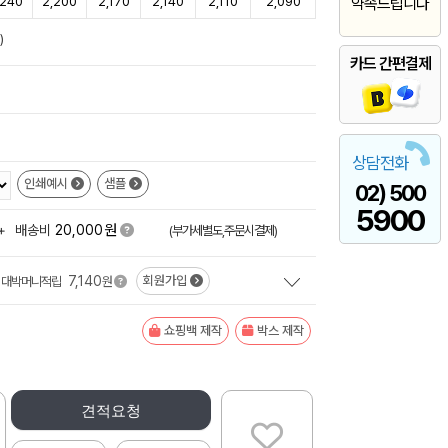
,240
2,200
2,170
2,140
2,110
2,090
약속드립니다
)
카드 간편결제
상담전화
인쇄예시
샘플
02) 500
5900
원
+
배송비
20,000
(부가세별도,주문시결제)
7,140
회원가입
대박머니적립
원
쇼핑백 제작
박스 제작
견적요청