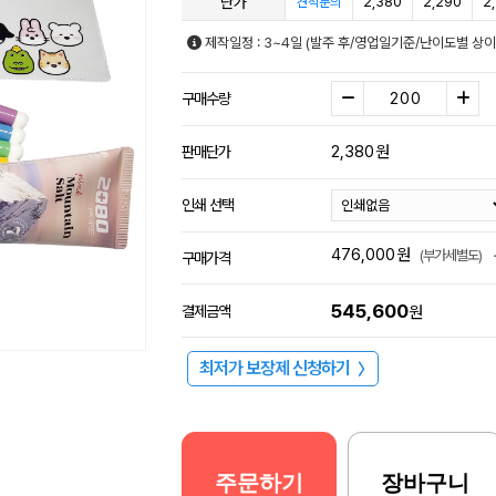
단가
2,380
2,290
2
견적문의
제작일정 : 3~4일 (발주 후/영업일기준/난이도별 상이
구매수량
2,380
원
판매단가
인쇄 선택
476,000
원
(부가세별도)
구매가격
545,600
결제금액
원
최저가 보장제 신청하기
〉
주문하기
장바구니