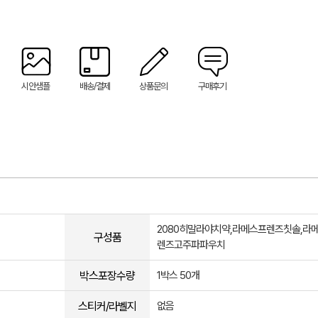
시안샘플
배송/결제
상품문의
구매후기
2080히말라야치약,라메스프렌즈칫솔,라
구성품
렌즈고주파파우치
박스포장수량
1박스 50개
스티커/라벨지
없음