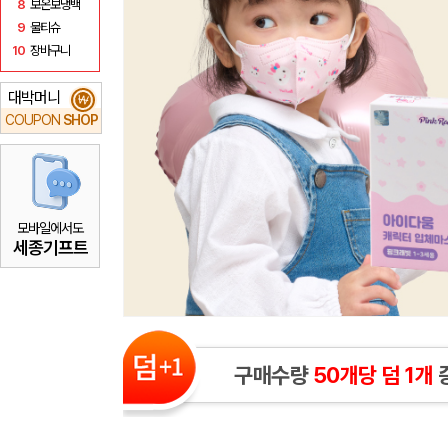
8
보온보냉백
9
물티슈
10
장바구니
대박머니
₩
COUPON
SHOP
모바일에서도
세종기프트
구매수량
50개당 덤 1개