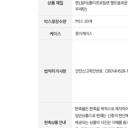
상품 재질
렌),필터(폴리프로필렌 멜트블로운)
우레탄)
박스포장수량
1박스 20개
케이스
종이케이스
법적허가사항
안전신고확인번호 : CB014H528-1
판촉물은 판촉을 목적으로 제작하여
일반상품으로 판매는 신중히 판단해
판촉상품 안내
제공되는 상품의 사진은 이해를 