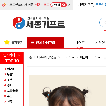
×
세종기프트,
공공기
기프트인포
의 새 이름!
세종기프트
자세히
베스트
기획전
전체 카테고리
즐겨찾기
100
인기카테고리
홈
티슈/위생/건강
마스크
어린이마스크
TOP 10
1
에코백
2
텀블러
3
우산
4
부채
5
보조배터리
6
수건
7
선풍기