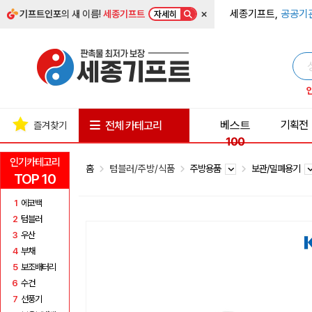
×
세종기프트,
공공기
기프트인포
의 새 이름!
세종기프트
자세히
베스트
기획전
전체 카테고리
즐겨찾기
100
인기카테고리
홈
텀블러/주방/식품
주방용품
보관/밀폐용기
TOP 10
1
에코백
2
텀블러
3
우산
4
부채
5
보조배터리
6
수건
7
선풍기