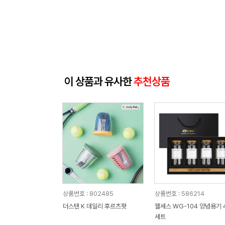
이 상품과 유사한
추천상품
상품번호 : 802485
상품번호 : 586214
더스텐 K 데일리 후르츠팟
웰세스 WG-104 양념용기 
세트