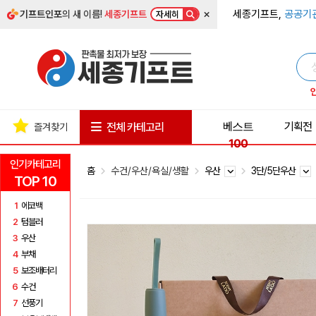
×
세종기프트,
공공기
기프트인포
의 새 이름!
세종기프트
자세히
베스트
기획전
전체 카테고리
즐겨찾기
100
인기카테고리
홈
수건/우산/욕실/생활
우산
3단/5단우산
TOP 10
1
에코백
2
텀블러
3
우산
4
부채
5
보조배터리
6
수건
7
선풍기