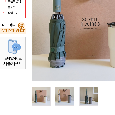
8
보온보냉백
9
물티슈
10
장바구니
대박머니
₩
COUPON
SHOP
모바일에서도
세종기프트