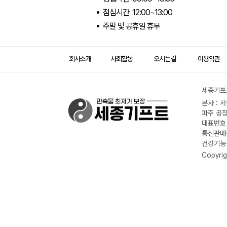
점심시간 12:00~13:00
주말 및 공휴일 휴무
회사소개
사회활동
오시는길
이용약관
세종기프트
본사 : 
파주 공장
대표번호 :
통신판매신
건강기능식
Copyrig