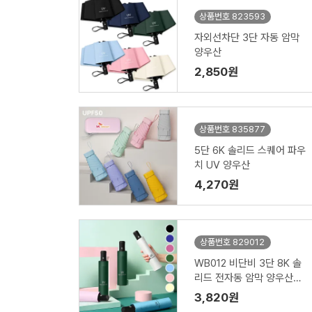
상품번호 823593
자외선차단 3단 자동 암막
양우산
2,850원
상품번호 835877
5단 6K 솔리드 스퀘어 파우
치 UV 양우산
4,270원
상품번호 829012
WB012 비단비 3단 8K 솔
리드 전자동 암막 양우산
(인쇄/케이스포함)
3,820원