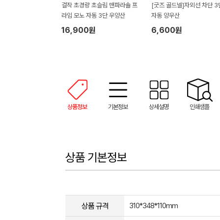
걸작 초경량 초슬림 맨파라솔 프
[굿즈 골드넬]자외선 차단 3
라임 모노 자동 3단 우양산
자동 양우산
16,900원
6,600원
상품정보
기본정보
상세설명
인쇄샘플
상품 기본정보
상품 규격
310*348*110mm