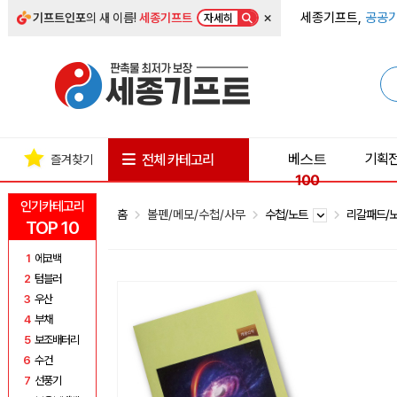
×
세종기프트,
공공기
기프트인포
의 새 이름!
세종기프트
자세히
베스트
기획
전체 카테고리
즐겨찾기
100
인기카테고리
홈
볼펜/메모/수첩/사무
수첩/노트
리갈패드/
TOP 10
1
에코백
2
텀블러
3
우산
4
부채
5
보조배터리
6
수건
7
선풍기