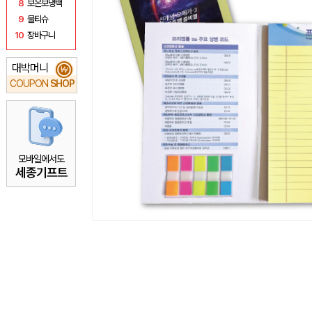
8
보온보냉백
9
물티슈
10
장바구니
대박머니
₩
COUPON
SHOP
모바일에서도
세종기프트