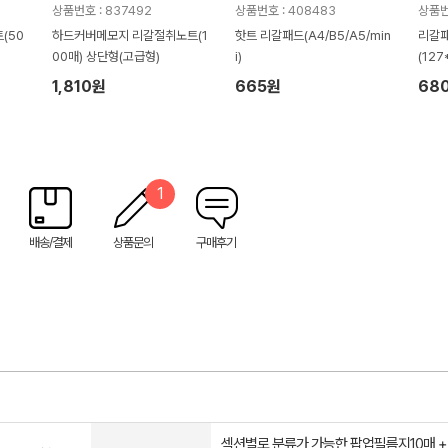
상품번호 : 837492
상품번호 : 408483
상품번
(50
하드커버메모지 리갈절취노트(1
핫트 리갈패드(A4/B5/A5/min
리갈패
00매) 상단형(고급형)
i)
(127
1,810원
665원
68
1
배송/결제
상품문의
구매후기
섹션별로 분류가 가능한 팝업필름지10매 +