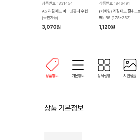
상품번호 : 831454
상품번호 : 846491
A5 리갈패드 마그넷홀더 수첩
(커버형) 리갈패드 절취노트
(독판가능)
매)-B5 (178*252)
3,070원
1,120원
상품정보
기본정보
상세설명
시안샘플
상품 기본정보