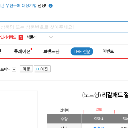
우산
6
관 우선구매 대상기업
선정!
텀블러
7
쿨토시
8
넥쿨러
9
인기키워드
타포린가방
10
선풍기
1
전
큐레이션
브랜드관
이벤트
THE 전문
노트패드
(노트형)
리갈패드 
별도
인쇄비
수량
이하
50