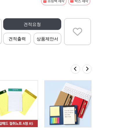
쇼핑백 제작
박스 제작
견적요청
견적출력
상품제안서