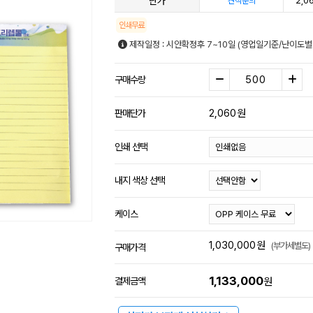
단가
2,0
견적문의
인쇄무료
제작일정 : 시안확정후 7~10일 (영업일기준/난이도별
구매수량
2,060
원
판매단가
인쇄 선택
내지 색상 선택
케이스
1,030,000
원
(부가세별도)
구매가격
1,133,000
결제금액
원