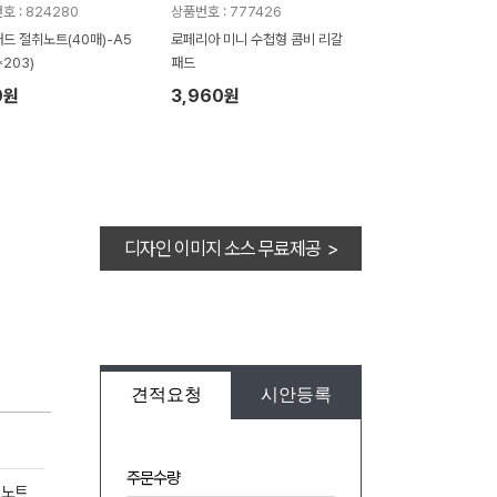
호 : 824280
상품번호 : 777426
드 절취노트(40매)-A5
로페리아 미니 수첩형 콤비 리갈
*203)
패드
0원
3,960원
디자인 이미지 소스 무료제공 >
견적요청
시안등록
주문수량
 노트