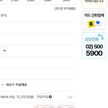
60
1,760
1,690
1,640
1,600
약속드립니다
단위: 원 부가세별도
카드 간편결제
 상이)
상담전화
02) 500
5900
+
배송비
무료배송
15,450
회원가입
대박머니적립
원