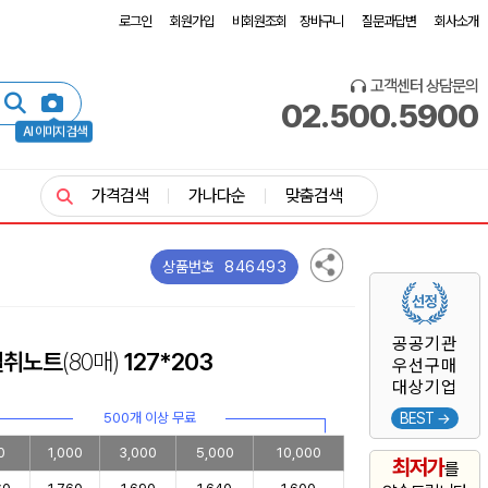
로그인
회원가입
비회원조회
장바구니
질문과답변
회사소개
고객센터 상담문의
02.500.5900
AI 이미지 검색
가격검색
가나다순
맞춤검색
846493
상품번호
공공기관
절취노트
(80매)
127*203
우선구매
대상기업
500개 이상 무료
BEST →
0
1,000
3,000
5,000
10,000
최저가
를