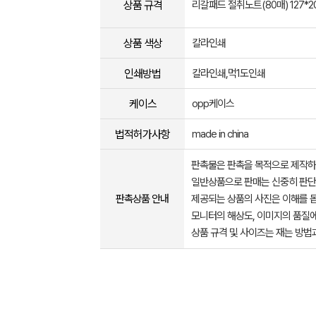
상품 규격
리갈패드 절취노트(80매) 127*2
상품 색상
칼라인쇄
인쇄방법
칼라인쇄,먹1도인쇄
케이스
opp케이스
법적허가사항
made in china
판촉물은 판촉을 목적으로 제작하
일반상품으로 판매는 신중히 판단
판촉상품 안내
제공되는 상품의 사진은 이해를 
모니터의 해상도, 이미지의 품질에
상품 규격 및 사이즈는 재는 방법