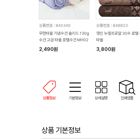
상품번호 : 840340
상품번호 : 848823
무한타올 기념수건 솔리드 130g
영신 뉴엘르로얄 30수 호텔
수건 고급 타올 호텔수건 MH02
타올
2,490원
3,800원
상품정보
기본정보
상세설명
인쇄샘플
상품 기본정보