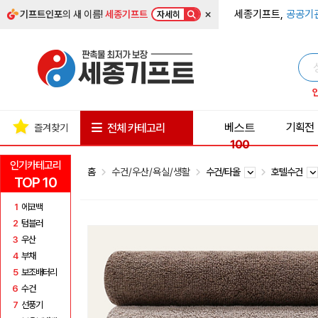
×
세종기프트,
공공기
기프트인포
의 새 이름!
세종기프트
자세히
베스트
기획전
전체 카테고리
즐겨찾기
100
인기카테고리
홈
수건/우산/욕실/생활
수건/타올
호텔수건
TOP 10
1
에코백
2
텀블러
3
우산
4
부채
5
보조배터리
6
수건
7
선풍기