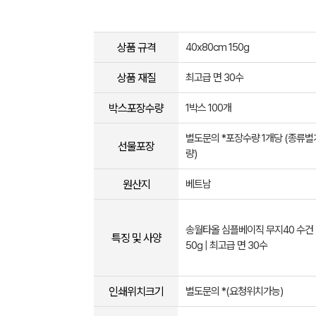
상품 규격
40x80cm 150g
상품 재질
최고급 면 30수
박스포장수량
1박스 100개
별도문의 *포장수량 1개당 (종류
선물포장
량)
원산지
베트남
송월타올 심플베이직 무지40 수건 | 
특징 및 사양
50g | 최고급 면 30수
인쇄위치크기
별도문의 *(요청위치가능)