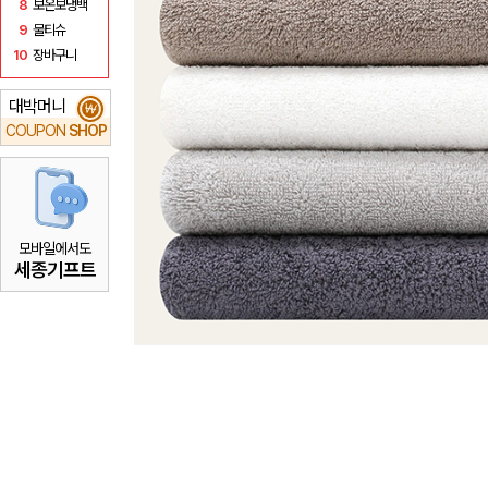
8
보온보냉백
9
물티슈
10
장바구니
대박머니
₩
COUPON
SHOP
모바일에서도
세종기프트