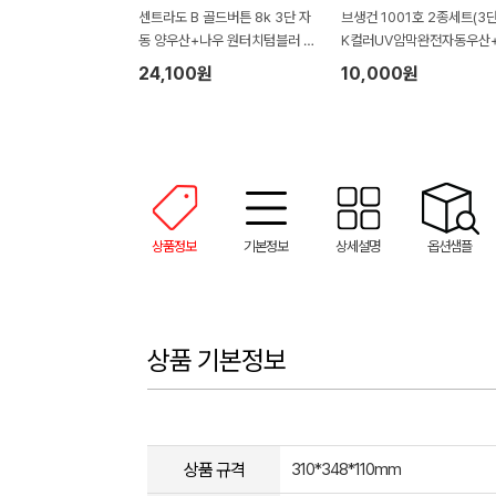
센트라도 B 골드버튼 8k 3단 자
브생건 1001호 2종세트(3
동 양우산+나우 원터치텀블러 5
K컬러UV암막완전자동우산+
00ml 세트
0g 베어자수타올수건)
24,100원
10,000원
상품정보
기본정보
상세설명
옵션샘플
상품 기본정보
상품 규격
310*348*110mm