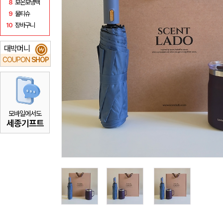
8
보온보냉백
9
물티슈
10
장바구니
대박머니
₩
COUPON
SHOP
모바일에서도
세종기프트