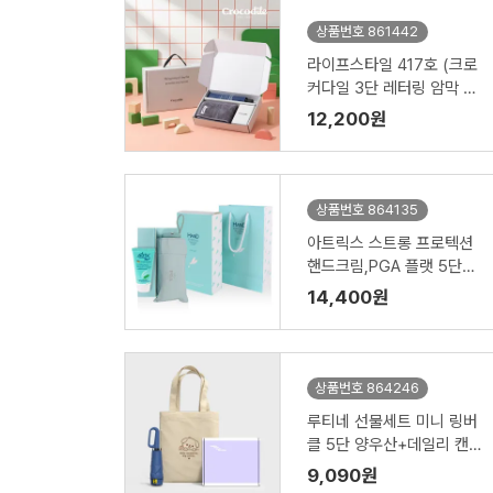
상품번호 861442
라이프스타일 417호 (크로
커다일 3단 레터링 암막 전
자동 우산 VIP+심플 타올 1
12,200원
50g)
상품번호 864135
아트릭스 스트롱 프로텍션
핸드크림,PGA 플랫 5단수
동 양우산세트
14,400원
상품번호 864246
루티네 선물세트 미니 링버
클 5단 양우산+데일리 캔버
스백 에코백 소
9,090원