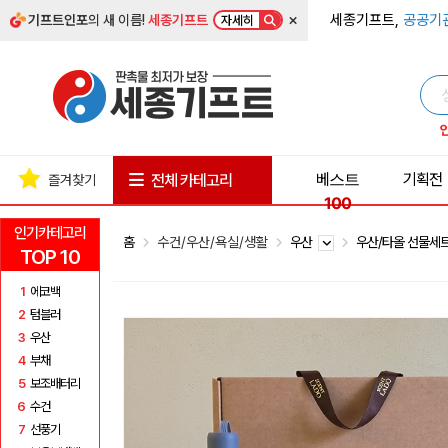
×
세종기프트,
공공기
기프트인포
의 새 이름!
세종기프트
자세히
베스트
기획전
전체 카테고리
즐겨찾기
100
인기카테고리
홈
수건/우산/욕실/생활
우산
우산/타올 선물세
TOP 10
1
에코백
2
텀블러
3
우산
4
부채
5
보조배터리
6
수건
7
선풍기