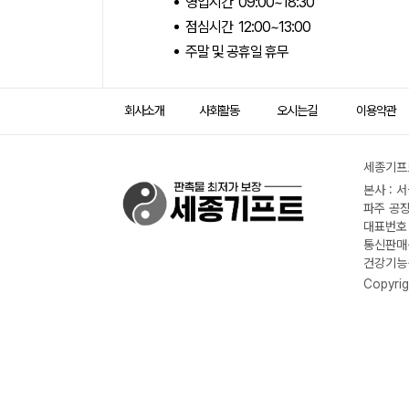
영업시간 09:00~18:30
점심시간 12:00~13:00
주말 및 공휴일 휴무
회사소개
사회활동
오시는길
이용약관
세종기프트
본사 : 
파주 공장
대표번호 :
통신판매신
건강기능식
Copyrig