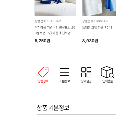
상품번호 : 840342
상품번호 : 696149
무한타올 기념수건 블루모달 20
특대형 호텔 타월 7048
0g 수건 고급 타올 호텔수건 M
H03
5,250원
8,930원
상품정보
기본정보
상세설명
인쇄샘플
상품 기본정보