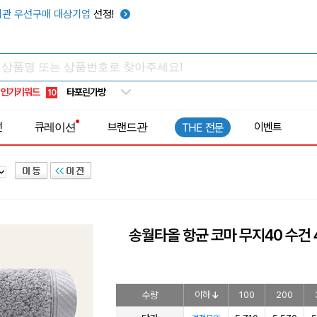
우산
6
관 우선구매 대상기업
선정!
텀블러
7
쿨토시
8
넥쿨러
9
인기키워드
타포린가방
10
선풍기
1
전
큐레이션
브랜드관
이벤트
THE 전문
송월타올 항균 코마 무지40 수건 4
수량
이하
100
200