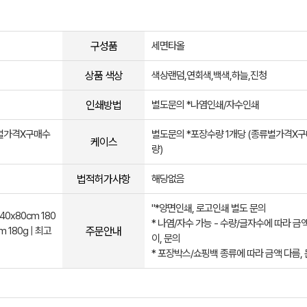
구성품
세면타올
상품 색상
색상랜덤,연회색,백색,하늘,진청
인쇄방법
별도문의 *나염인쇄/자수인쇄
류별가격X구매수
별도문의 *포장수량 1개당 (종류별가격X
케이스
량)
법적허가사항
해당없음
"*양면인쇄, 로고인쇄 별도 문의
0x80cm 180
* 나염/자수 가능 - 수량/글자수에 따라 금
주문안내
 180g | 최고
이, 문의
* 포장박스/쇼핑백 종류에 따라 금액 다름, 