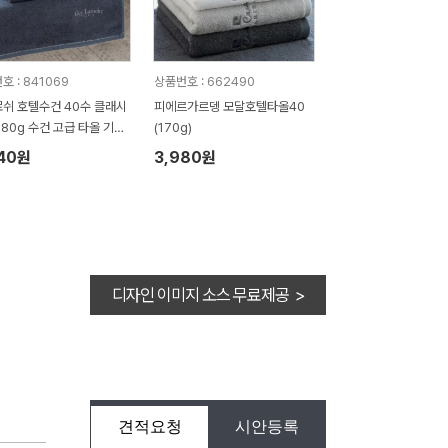
호 : 841069
상품번호 : 662490
쉬 호텔수건 40수 클래시
피에르가르뎅 모달호텔타올40
180g 수건 고급 타올 기념
(170g)
GH16
840원
3,980원
디자인 이미지 소스 무료제공 >
견적요청
시안등록