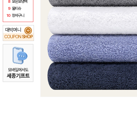
8
보온보냉백
9
물티슈
10
장바구니
대박머니
₩
COUPON
SHOP
모바일에서도
세종기프트