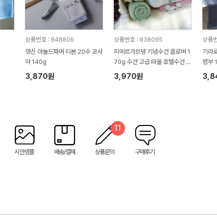
상품번호 : 848806
상품번호 : 838095
상품번
영신 아놀드파머 리본 20수 코사
피에르가르뎅 기념수건 클로버 1
기라로
마 140g
70g 수건 고급 타올 호텔수건 P
뱀부 
C05
수건 
3,870원
3,970원
3,
11
시안샘플
배송/결제
상품문의
구매후기