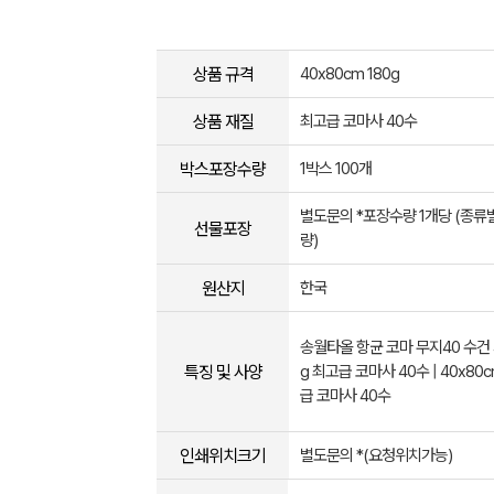
상품 규격
40x80cm 180g
상품 재질
최고급 코마사 40수
박스포장수량
1박스 100개
별도문의 *포장수량 1개당 (종
선물포장
량)
원산지
한국
송월타올 항균 코마 무지40 수건 4
특징 및 사양
g 최고급 코마사 40수 | 40x80cm
급 코마사 40수
인쇄위치크기
별도문의 *(요청위치가능)