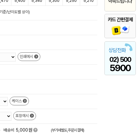
,470
5,400
5,340
5,300
5,250
5,210
약속드립니다
일기준/난이도별 상이)
카드 간편결제
상담전화
인쇄예시
02) 500
5900
케이스
포장예시
원
+
배송비
5,000
(부가세별도,주문시결제)