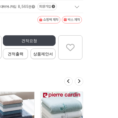
8,565
회원가입
대박머니적립
원
쇼핑백 제작
박스 제작
견적요청
견적출력
상품제안서