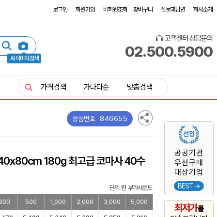
로그인
회원가입
비회원조회
장바구니
질문과답변
회사소개
고객센터 상담문의
02.500.5900
AI 이미지 검색
가격검색
가나다순
맞춤검색
846655
상품번호
공공기관
0x80cm 180g 최고급 코마사 40수
우선구매
대상기업
BEST →
단위: 원 부가세별도
300
500
1,000
2,000
3,000
5,000
최저가
를