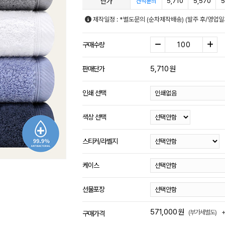
단가
5,710
5,570
5
견적문의
제작일정 : *별도문의 (순차제작배송) (발주 후/영업
구매수량
5,710
원
판매단가
인쇄 선택
색상 선택
스티커/라벨지
케이스
선물포장
571,000
원
(부가세별도)
구매가격