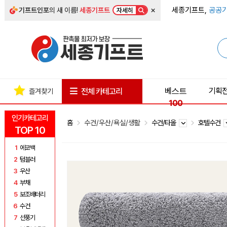
×
세종기프트,
공공기
기프트인포
의 새 이름!
세종기프트
자세히
베스트
기획
전체 카테고리
즐겨찾기
100
인기카테고리
홈
수건/우산/욕실/생활
수건/타올
호텔수건
TOP 10
1
에코백
2
텀블러
3
우산
4
부채
5
보조배터리
6
수건
7
선풍기