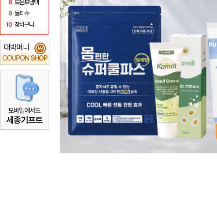
8
보온보냉백
9
물티슈
10
장바구니
대박머니
₩
COUPON
SHOP
모바일에서도
세종기프트