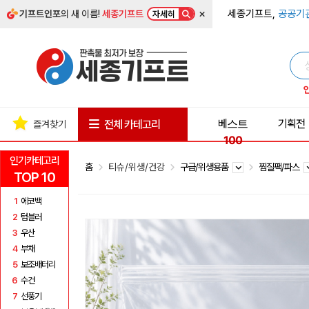
×
세종기프트,
공공기
기프트인포
의 새 이름!
세종기프트
자세히
베스트
기획전
전체 카테고리
즐겨찾기
100
인기카테고리
홈
티슈/위생/건강
구급/위생용품
찜질팩/파스
TOP 10
1
에코백
2
텀블러
3
우산
4
부채
5
보조배터리
6
수건
7
선풍기