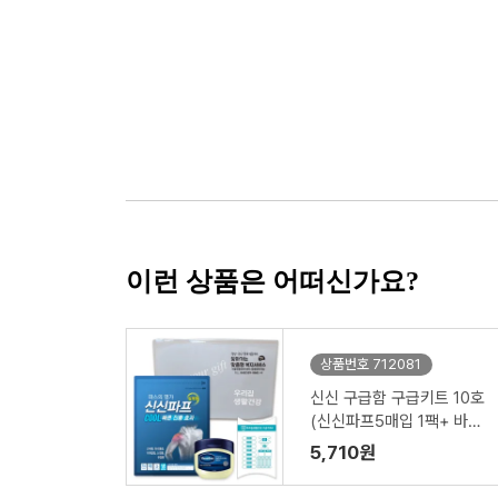
이런 상품은 어떠신가요?
상품번호 712081
신신 구급함 구급키트 10호
(신신파프5매입 1팩+ 바세
린 50ml+구급밴드세트면
5,710원
봉22p)