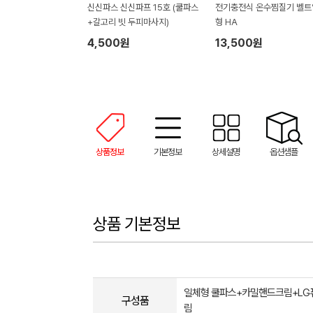
신신파스 신신파프 15호 (쿨파스
전기충전식 온수찜질기 벨트
+갈고리 빗 두피마사지)
형 HA
4,500원
13,500원
상품정보
기본정보
상세설명
옵션샘플
상품 기본정보
일체형 쿨파스+카밀핸드크림+LG
구성품
림