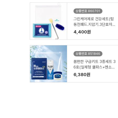
상품번호 860701
그린케어제로 건강세트(탑
동전패드.지압기.3단효자
손)실버타운.요양원.노치원
4,400원
어르신선물세트 홍보.판촉.
선물
상품번호 851846
몸편한 구급키트 3종세트 3
6호(일체형 쿨파스+멘소래
담 쿨 에어파스+바세린젤
6,380원
리)