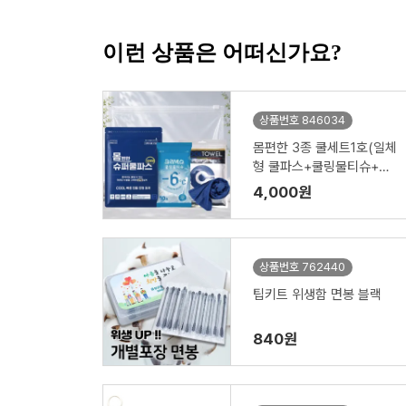
이런 상품은 어떠신가요?
상품번호 846034
몸편한 3종 쿨세트1호(일체
형 쿨파스+쿨링물티슈+쿨
아이스수건타올)
4,000원
상품번호 762440
팁키트 위생함 면봉 블랙
840원