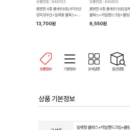
상품번호 : 846053
상품번호 : 846800
몸편한 4종 쿨세트8호(사각5단
몸편한 4종 쿨세트19호(일
암막양우산+일체형 쿨파스+모
쿨파스+카밀핸드크림+쿨링
기약 쿨액+LG퓨어더마 선크림)
슈+아쿠아 쿨토시)
13,700원
6,550원
상품정보
기본정보
상세설명
옵션샘플
상품 기본정보
일체형 쿨파스+카밀핸드크림+쿨