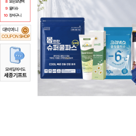
8
보온보냉백
9
물티슈
10
장바구니
대박머니
₩
COUPON
SHOP
모바일에서도
세종기프트