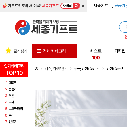
×
세종기프트,
공공기
기프트인포
의 새 이름!
세종기프트
자세히
베스트
기획전
전체 카테고리
즐겨찾기
100
인기카테고리
홈
티슈/위생/건강
구급/위생용품
위생용품세트
TOP 10
1
에코백
2
텀블러
3
우산
4
부채
5
보조배터리
6
수건
7
선풍기