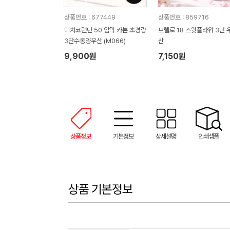
상품번호 : 677449
상품번호 : 859716
미치코런던 50 암막 카본 초경량
브렐로 18 스윗플라워 3단 
3단수동양우산 (M066)
산
9,900원
7,150원
상품정보
기본정보
상세설명
인쇄샘플
상품 기본정보