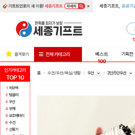
×
세종기프트,
공공기
기프트인포
의 새 이름!
세종기프트
자세히
베스트
기획전
전체 카테고리
즐겨찾기
100
인기카테고리
홈
수건/우산/욕실/생활
우산
3단/5단우산
TOP 10
1
에코백
2
텀블러
3
우산
4
부채
5
보조배터리
6
수건
7
선풍기