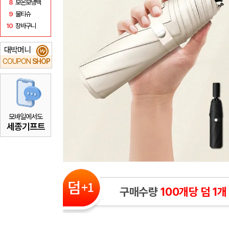
8
보온보냉백
9
물티슈
10
장바구니
대박머니
₩
COUPON
SHOP
모바일에서도
세종기프트
구매수량
100개당 덤 1개