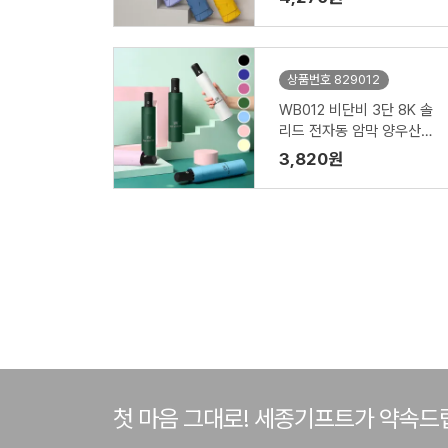
상품번호 829012
WB012 비단비 3단 8K 솔
리드 전자동 암막 양우산
(인쇄/케이스포함)
3,820원
첫 마음 그대로! 세종기프트가 약속드