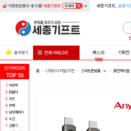
×
세종기프트,
공공기
기프트인포
의 새 이름!
세종기프트
자세히
베스트
기획전
전체 카테고리
즐겨찾기
100
인기카테고리
홈
USB/디지털/가전
스마트폰용품
충전케이블
TOP 10
1
에코백
2
텀블러
3
우산
4
부채
5
보조배터리
6
수건
7
선풍기