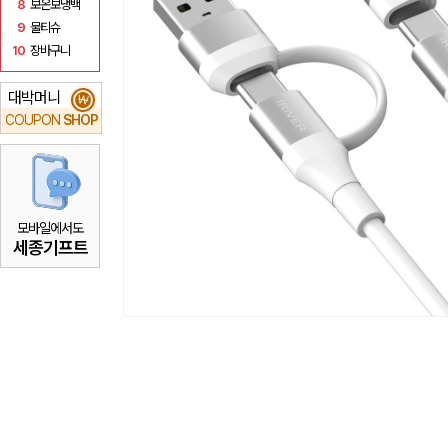
8
보온보냉백
9
물티슈
10
장바구니
대박머니
₩
COUPON
SHOP
모바일에서도
세종기프트