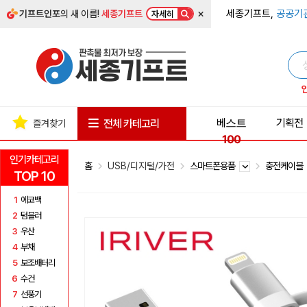
×
세종기프트,
공공기
기프트인포
의 새 이름!
세종기프트
자세히
베스트
기획전
전체 카테고리
즐겨찾기
100
인기카테고리
홈
USB/디지털/가전
스마트폰용품
충전케이블
TOP 10
1
에코백
2
텀블러
3
우산
4
부채
5
보조배터리
6
수건
7
선풍기