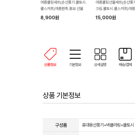
여름쿨링세트(손선풍기.쿨토시.
여름쿨링선물세트(손선풍기
쿨스카프)여름판촉.홍보.선물
크림.쿨토시.쿨스카프)여름
선물.홍보
8,900원
15,000원
상품정보
기본정보
상세설명
배송/결제
상품 기본정보
구성품
휴대용선풍기+넥쿨러링+쿨토시