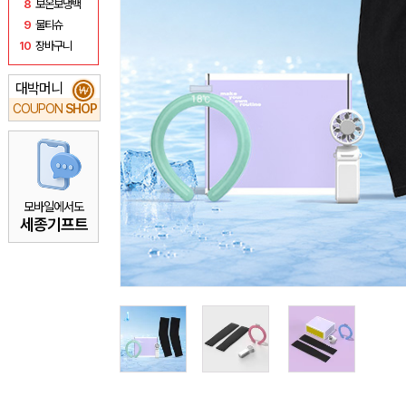
8
보온보냉백
9
물티슈
10
장바구니
대박머니
₩
COUPON
SHOP
모바일에서도
세종기프트