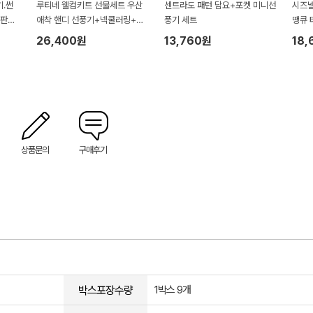
.썬
루티네 웰컴키트 선물세트 우산
센트라도 패턴 담요+포켓 미니선
시즈넬
판촉.
애착 핸디 선풍기+넥쿨러링+냉
풍기 세트
땡큐 
장고쿨토시
26,400원
13,760원
18,
상품문의
구매후기
박스포장수량
1박스 9개