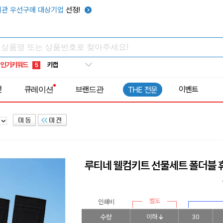
선풍기
1
관 우선구매 대상기업
선정!
부채
2
썬캡
3
보온보냉백
4
인기키워드
키캡
5
우산
6
전
큐레이션
브랜드관
이벤트
THE 전문
텀블러
7
쿨토시
8
넥쿨러
9
타포린가방
10
선풍기
1
루티네 웰컴키트 선물세트 폴더블
별도
인쇄비
수량
이하
30