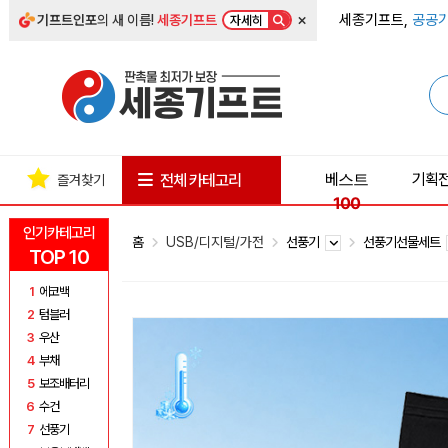
×
세종기프트,
공공기
기프트인포
의 새 이름!
세종기프트
자세히
베스트
기획
전체 카테고리
즐겨찾기
100
인기카테고리
홈
USB/디지털/가전
선풍기
선풍기선물세트
TOP 10
1
에코백
2
텀블러
3
우산
4
부채
5
보조배터리
6
수건
7
선풍기