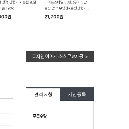
 냉각 선풍기 + 송월 호텔
라이프스타일 38호 (푸키 3단
타올 190g
슬림 암막 우양산+쿨링선풍기세
트)
600원
21,700원
디자인 이미지 소스 무료제공 >
견적요청
시안등록
주문수량