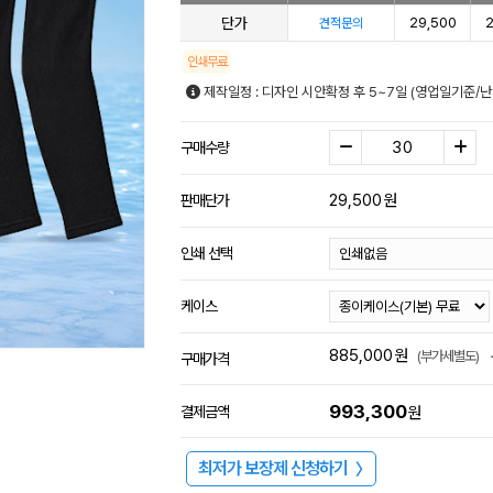
단가
29,500
2
견적문의
인쇄무료
제작일정 : 디자인 시안확정 후 5~7일 (영업일기준/
구매수량
29,500
원
판매단가
인쇄 선택
케이스
885,000
원
(부가세별도)
구매가격
993,300
결제금액
원
최저가 보장제 신청하기
〉