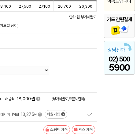
약속드립니다
8,400
27,500
27,100
26,700
26,300
단위: 원 부가세별도
카드 간편결제
난이도별 상이)
상담전화
02) 500
5900
원
+
배송비
18,000
(부가세별도,주문시결제)
13,275
회원가입
대박머니적립
원
쇼핑백 제작
박스 제작