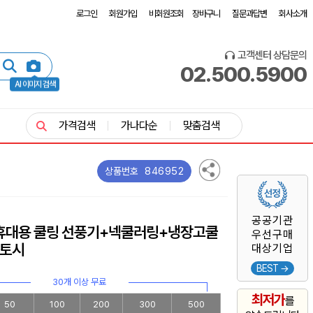
로그인
회원가입
비회원조회
장바구니
질문과답변
회사소개
고객센터 상담문의
02.500.5900
AI 이미지 검색
가격검색
가나다순
맞춤검색
846952
상품번호
공공기관
 휴대용 쿨링 선풍기+넥쿨러링+냉장고쿨
우선구매
토시
대상기업
BEST →
30개 이상 무료
최저가
를
50
100
200
300
500