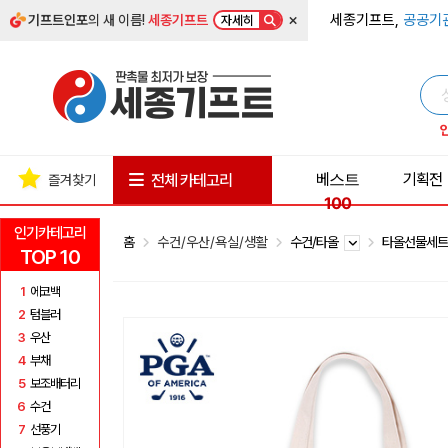
×
세종기프트,
공공기
기프트인포
의 새 이름!
세종기프트
자세히
베스트
기획전
전체 카테고리
즐겨찾기
100
인기카테고리
홈
수건/우산/욕실/생활
수건/타올
타올선물세
TOP 10
1
에코백
2
텀블러
3
우산
4
부채
5
보조배터리
6
수건
7
선풍기