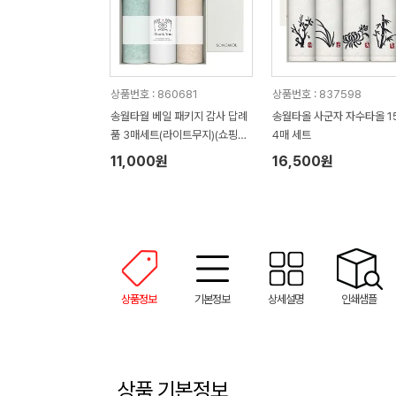
상품번호 : 860681
상품번호 : 837598
송월타월 베일 패키지 감사 답례
송월타올 사군자 자수타올 1
품 3매세트(라이트무지)(쇼핑백
4매 세트
증정)
11,000원
16,500원
상품정보
기본정보
상세설명
인쇄샘플
상품 기본정보