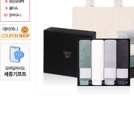
8
보온보냉백
9
물티슈
10
장바구니
대박머니
₩
COUPON
SHOP
모바일에서도
세종기프트