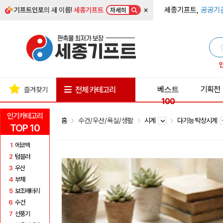
×
세종기프트,
공공기
기프트인포
의 새 이름!
세종기프트
자세히
베스트
기획전
전체 카테고리
즐겨찾기
100
인기카테고리
홈
수건/우산/욕실/생활
시계
다기능 탁상시계
TOP 10
1
에코백
2
텀블러
3
우산
4
부채
5
보조배터리
6
수건
7
선풍기