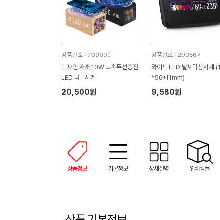
상품번호 : 783899
상품번호 : 293567
미자인 자개 10W 고속무선충전
와이드 LED 날씨탁상시계 (1
LED 나무시계
*56*11mm)
20,500원
9,580원
상품정보
기본정보
상세설명
인쇄샘플
상품 기본정보