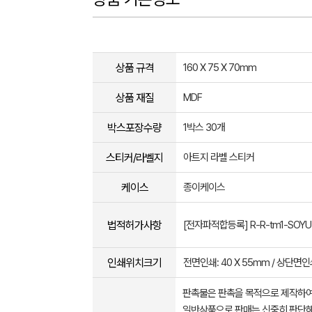
상품 규격
160 X 75 X 70mm
상품 재질
MDF
박스포장수량
1박스 30개
스티커/라벨지
아트지 라벨 스티커
케이스
종이케이스
법적허가사항
[전자파적합등록] R-R-tm1-SOY
인쇄위치크기
전면인쇄: 40 X 55mm / 상단면인쇄
판촉물은 판촉을 목적으로 제작하여
일반상품으로 판매는 신중히 판단해