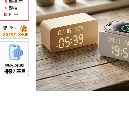
8
보온보냉백
9
물티슈
10
장바구니
대박머니
₩
COUPON
SHOP
모바일에서도
세종기프트