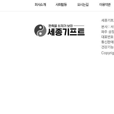
회사소개
사회활동
오시는길
이용약관
세종기프트
본사 : 
파주 공장
대표번호 :
통신판매신
건강기능식
Copyrig