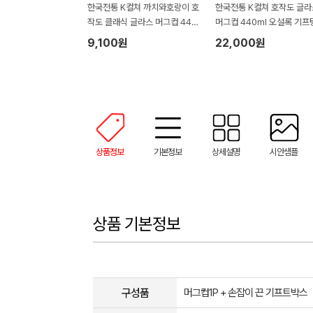
한국전통 K컬쳐 까치와호랑이 호
한국전통 K컬쳐 호작도 글라
작도 클래식 글라스 머그컵 440
머그컵 440ml 오설록 기프
ml (보자기 포장)
(보자기 포장)
9,100원
22,000원
상품정보
기본정보
상세설명
시안샘플
상품 기본정보
구성품
머그컵1P + 손잡이 끈 기프트박스