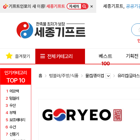
×
세종기프트,
공공기
기프트인포
의 새 이름!
세종기프트
자세히
베스트
기획전
전체 카테고리
즐겨찾기
100
인기카테고리
홈
텀블러/주방/식품
물컵/종이컵
유리컵/글라
TOP 10
1
에코백
2
텀블러
3
우산
4
부채
5
보조배터리
6
수건
7
선풍기