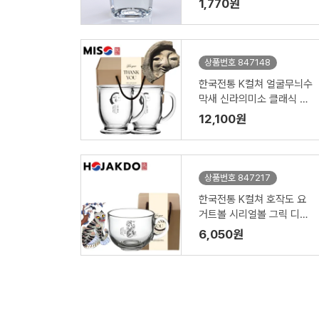
1,770원
상품번호 847148
한국전통 K컬쳐 얼굴무늬수
막새 신라의미소 클래식 글
라스 머그컵 440ml 2P 기
12,100원
프팅
상품번호 847217
한국전통 K컬쳐 호작도 요
거트볼 시리얼볼 그릭 디저
트 머그컵 470ml 1P 기프
6,050원
팅