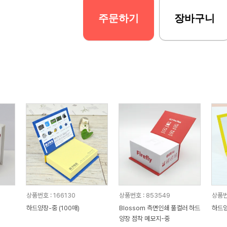
주문하기
장바구니
상품번호 : 166130
상품번호 : 853549
상품번
하드양장-중 (100매)
Blossom 측면인쇄 풀컬러 하드
하드양
양장 점착 메모지-중