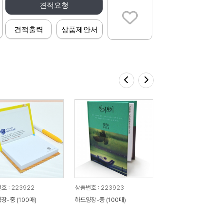
견적요청
견적출력
상품제안서
호 : 223922
상품번호 : 223923
장-중 (100매)
하드양장-중 (100매)