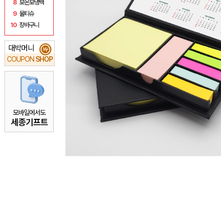
8
보온보냉백
9
물티슈
10
장바구니
대박머니
₩
COUPON
SHOP
모바일에서도
세종기프트