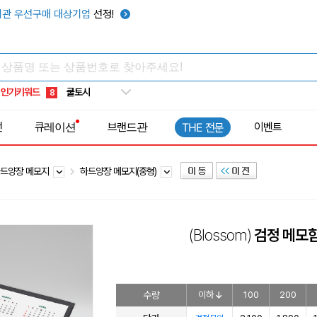
키캡
5
관 우선구매 대상기업
선정!
우산
6
텀블러
7
쿨토시
8
인기키워드
넥쿨러
9
타포린가방
10
전
큐레이션
브랜드관
이벤트
THE 전문
선풍기
1
드양장 메모지
하드양장 메모지(중형)
(Blossom)
검정 메모
수량
이하
100
200