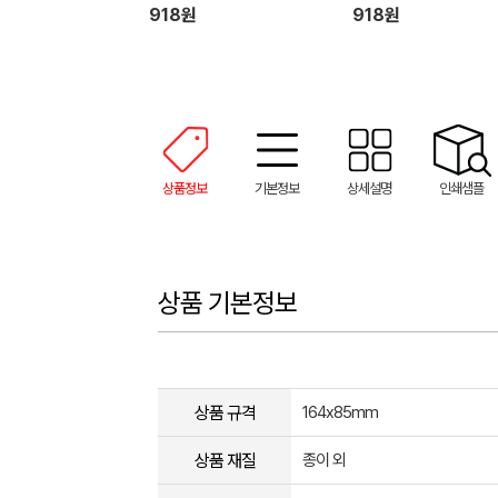
918원
918원
상품정보
기본정보
상세설명
인쇄샘플
상품 기본정보
상품 규격
164x85mm
상품 재질
종이 외