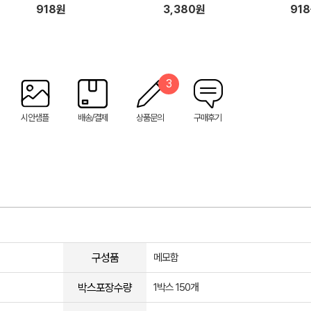
918원
3,380원
91
3
시안샘플
배송/결제
상품문의
구매후기
구성품
메모함
박스포장수량
1박스 150개