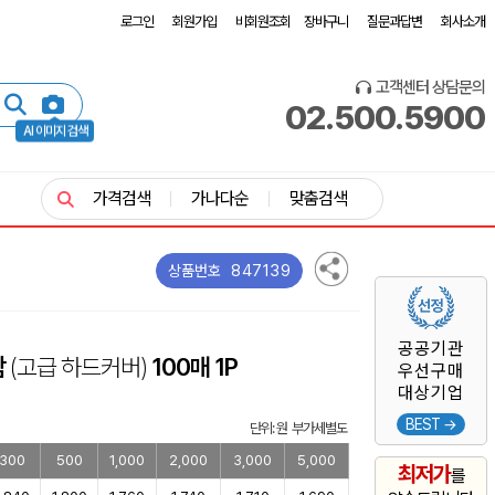
로그인
회원가입
비회원조회
장바구니
질문과답변
회사소개
고객센터 상담문의
02.500.5900
AI 이미지 검색
가격검색
가나다순
맞춤검색
847139
상품번호
공공기관
함
(고급 하드커버)
100매 1P
우선구매
대상기업
BEST →
단위: 원 부가세별도
300
500
1,000
2,000
3,000
5,000
최저가
를