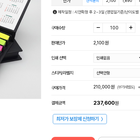
단가
2,100
1,890
견적문의
제작일정 : 시안확정 후 2~3일 (영업일기준/난이도별 
구매수량
2,100
원
판매단가
인쇄 선택
스티커/라벨지
210,000
원
(부가세별도)
구매가격
237,600
결제금액
원
최저가 보장제 신청하기
〉