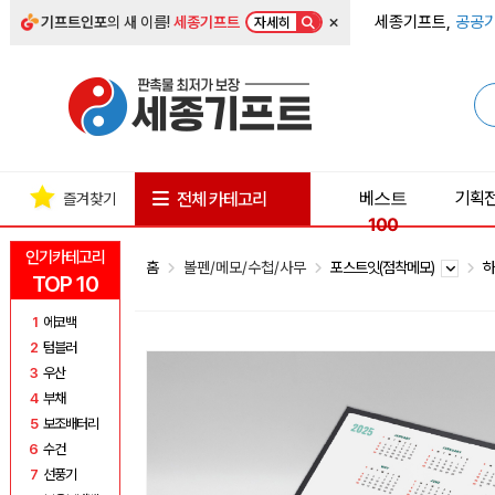
×
세종기프트,
공공기
기프트인포
의 새 이름!
세종기프트
자세히
베스트
기획
전체 카테고리
즐겨찾기
100
인기카테고리
홈
볼펜/메모/수첩/사무
포스트잇(점착메모)
하
TOP 10
1
에코백
2
텀블러
3
우산
4
부채
5
보조배터리
6
수건
7
선풍기