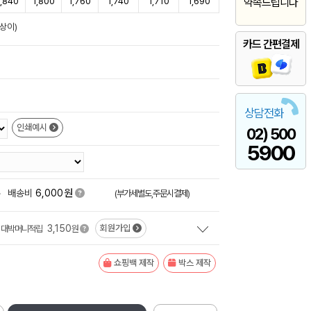
1,840
1,800
1,760
1,740
1,710
1,690
약속드립니다
상이)
카드 간편결제
상담전화
인쇄예시
02) 500
5900
원
+
배송비
6,000
(부가세별도,주문시결제)
3,150
회원가입
대박머니적립
원
쇼핑백 제작
박스 제작