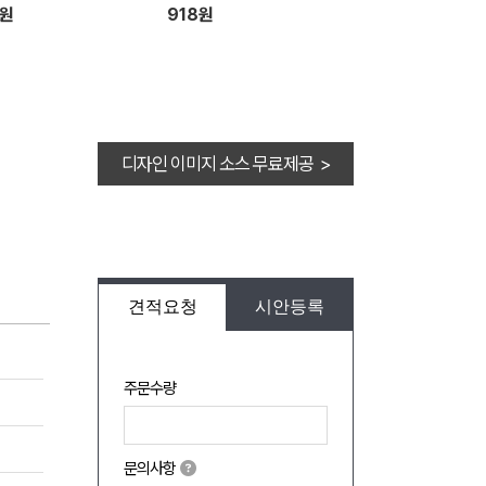
8원
918원
디자인 이미지 소스 무료제공 >
견적요청
시안등록
주문수량
문의사항