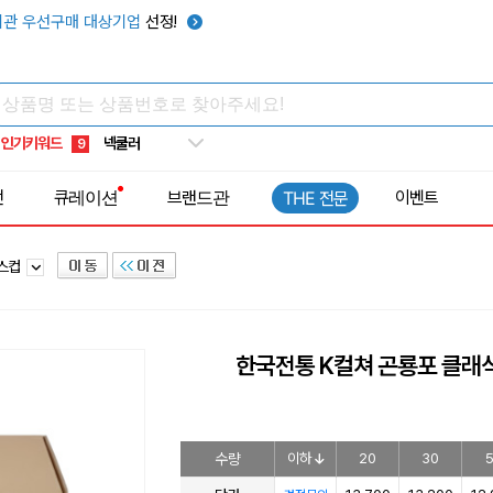
키캡
5
관 우선구매 대상기업
선정!
우산
6
텀블러
7
쿨토시
8
인기키워드
넥쿨러
9
타포린가방
10
전
큐레이션
브랜드관
이벤트
THE 전문
선풍기
1
라스컵
한국전통 K컬쳐 곤룡포 클래식
수량
이하
20
30