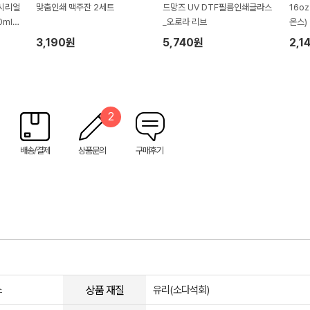
 시리얼
맞춤인쇄 맥주잔 2세트
드망즈 UV DTF필름인쇄글라스
16oz
ml 2
_오로라 리브
온스)
3,190원
5,740원
2,1
2
배송/결제
상품문의
구매후기
상품 재질
스
유리(소다석회)