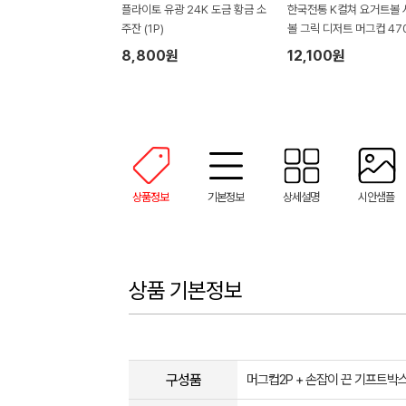
플라이토 유광 24K 도금 황금 소
한국전통 K컬쳐 요거트볼
주잔 (1P)
볼 그릭 디저트 머그컵 470
P 기프팅
8,800원
12,100원
상품정보
기본정보
상세설명
시안샘플
상품 기본정보
구성품
머그컵2P + 손잡이 끈 기프트박