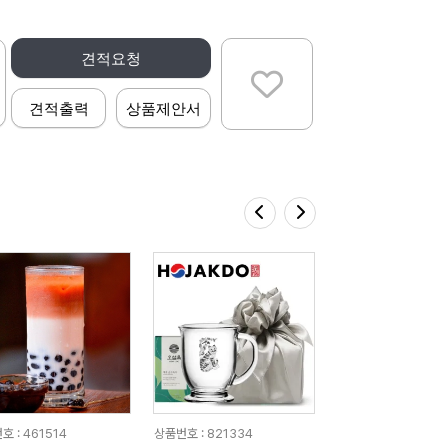
견적요청
견적출력
상품제안서
 : 461514
상품번호 : 821334