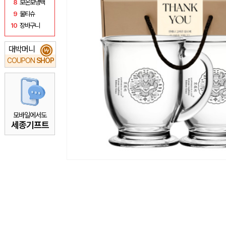
8
보온보냉백
9
물티슈
10
장바구니
대박머니
₩
COUPON
SHOP
모바일에서도
세종기프트