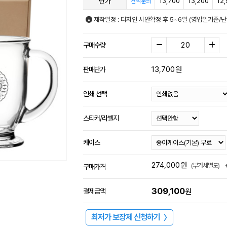
단가
13,700
13,200
12
견적문의
제작일정 : 디자인 시안확정 후 5~6일 (영업일기준/
구매수량
13,700
원
판매단가
인쇄 선택
스티커/라벨지
케이스
274,000
원
(부가세별도)
구매가격
309,100
결제금액
원
최저가 보장제 신청하기
〉