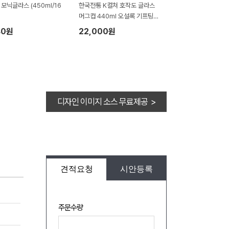
 모닉글라스 (450ml/16
한국전통 K컬쳐 호작도 글라스
머그컵 440ml 오설록 기프팅
(보자기 포장)
40원
22,000원
디자인 이미지 소스 무료제공 >
견적요청
시안등록
주문수량