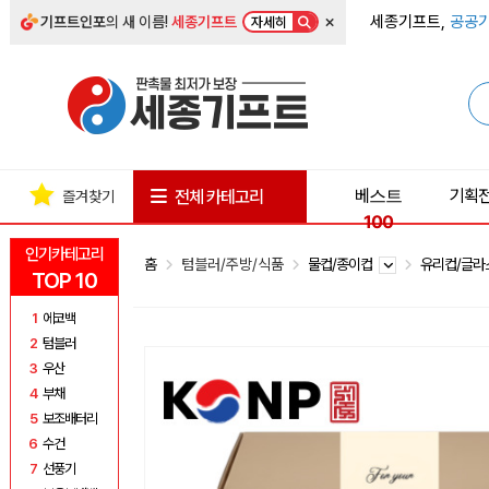
×
세종기프트,
공공기
기프트인포
의 새 이름!
세종기프트
자세히
베스트
기획
전체 카테고리
즐겨찾기
100
인기카테고리
홈
텀블러/주방/식품
물컵/종이컵
유리컵/글
TOP 10
1
에코백
2
텀블러
3
우산
4
부채
5
보조배터리
6
수건
7
선풍기