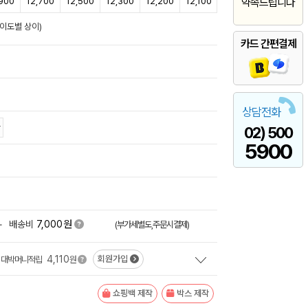
,900
12,700
12,500
12,300
12,200
12,100
약속드립니다
난이도별 상이)
카드 간편결제
상담전화
02) 500
5900
원
+
배송비
7,000
(부가세별도,주문시결제)
4,110
회원가입
대박머니적립
원
쇼핑백 제작
박스 제작