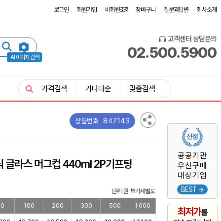
로그인
회원가입
비회원조회
장바구니
질문과답변
회사소개
고객센터 상담문의
02.500.5900
AI 이미지 검색
가격검색
가나다순
맞춤검색
847143
상품번호
공공기관
 글라스 머그컵 440ml 2P기프팅
우선구매
대상기업
BEST →
단위: 원 부가세별도
50
100
200
300
500
1,000
최저가
를