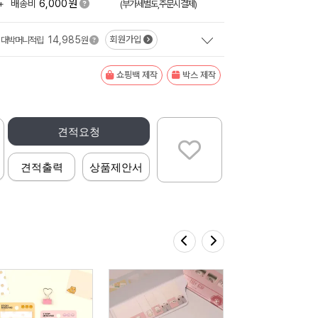
원
+
배송비
6,000
(부가세별도,주문시결제)
14,985
회원가입
대박머니적립
원
쇼핑백 제작
박스 제작
견적요청
견적출력
상품제안서