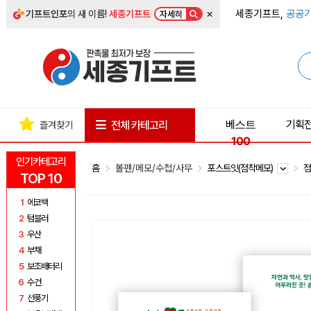
×
세종기프트,
공공기
기프트인포
의 새 이름!
세종기프트
자세히
베스트
기획
전체 카테고리
즐겨찾기
100
인기카테고리
홈
볼펜/메모/수첩/사무
포스트잇(점착메모)
점
TOP 10
1
에코백
2
텀블러
3
우산
4
부채
5
보조배터리
6
수건
7
선풍기