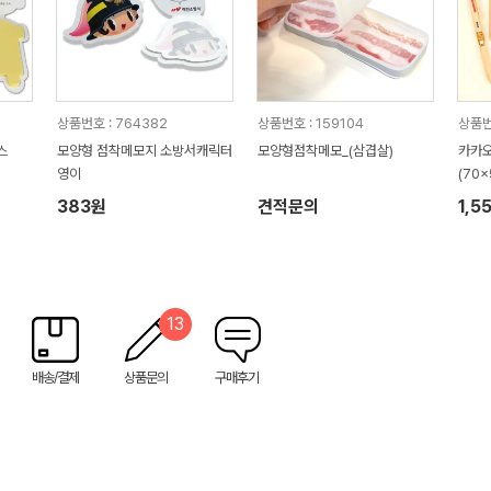
상품번호 : 764382
상품번호 : 159104
상품번
스
모양형 점착메모지 소방서캐릭터
모양형점착메모_(삼겹살)
카카오
영이
(70
383원
견적문의
1,5
13
배송/결제
상품문의
구매후기