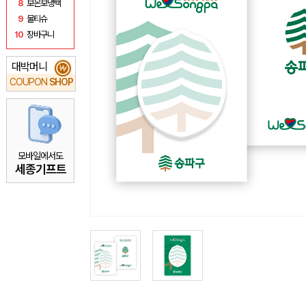
8
보온보냉백
9
물티슈
10
장바구니
대박머니
₩
COUPON
SHOP
모바일에서도
세종기프트