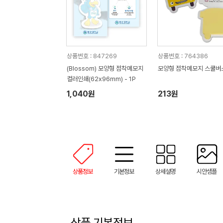
상품번호 : 847269
상품번호 : 764386
(Blossom) 모양형 점착메모지
모양형 점착메모지 스쿨버
컬러인쇄(62x96mm) - 1P
1,040원
213원
상품정보
기본정보
상세설명
시안샘플
상품 기본정보