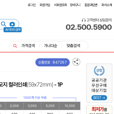
로그인
회원가입
비회원조회
장바구니
질문과답변
회사소개
고객센터 상담문의
02.500.5900
AI 이미지 검색
가격검색
가나다순
맞춤검색
847267
상품번호
공공기관
모지 컬러인쇄
(59x72mm)
- 1P
우선구매
대상기업
1000개 이상 무료
BEST →
0
2,000
3,000
5,000
10,000
최저가
를