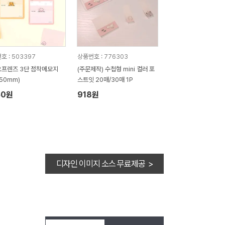
호 : 503397
상품번호 : 776303
프렌즈 3단 점착메모지
(주문제작) 수첩형 mini 컬러 포
x50mm)
스트잇 20매/30매 1P
50원
918원
디자인 이미지 소스 무료제공 >