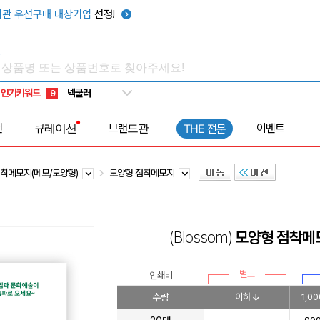
키캡
5
관 우선구매 대상기업
선정!
우산
6
텀블러
7
쿨토시
8
인기키워드
넥쿨러
9
타포린가방
10
전
큐레이션
브랜드관
이벤트
THE 전문
선풍기
1
착메모지(메모/모양형)
모양형 점착메모지
(Blossom)
모양형 점착메
별도
인쇄비
수량
이하
1,00