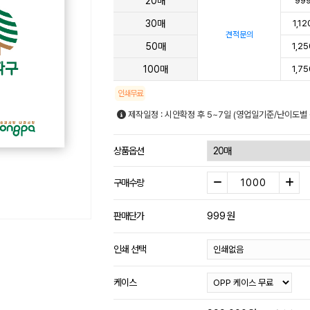
20매
99
30매
1,12
견적문의
50매
1,25
100매
1,75
인쇄무료
제작일정 : 시안확정 후 5~7일 (영업일기준/난이도별 
상품옵션
구매수량
999
원
판매단가
인쇄 선택
케이스