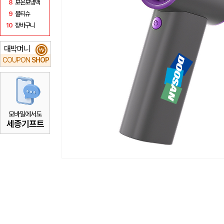
8
보온보냉백
9
물티슈
10
장바구니
대박머니
₩
COUPON
SHOP
모바일에서도
세종기프트