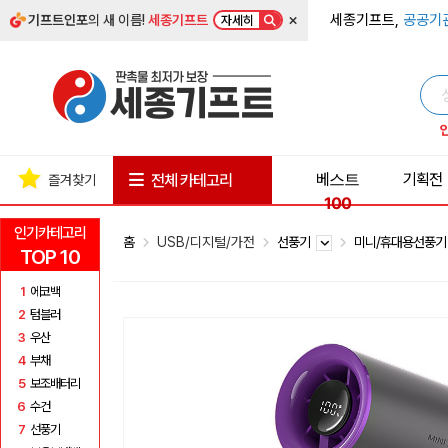
×
세종기프트,
공공기
기프트인포
의 새 이름!
세종기프트
자세히
베스트
기획전
전체 카테고리
즐겨찾기
100
인기카테고리
홈
USB/디지털/가전
선풍기
미니/휴대용선풍
TOP 10
1
에코백
2
텀블러
3
우산
4
부채
5
보조배터리
6
수건
7
선풍기