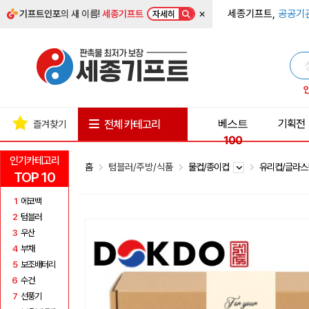
×
세종기프트,
공공기
기프트인포
의 새 이름!
세종기프트
자세히
베스트
기획전
전체 카테고리
즐겨찾기
100
인기카테고리
홈
텀블러/주방/식품
물컵/종이컵
유리컵/글라
TOP 10
1
에코백
2
텀블러
3
우산
4
부채
5
보조배터리
6
수건
7
선풍기