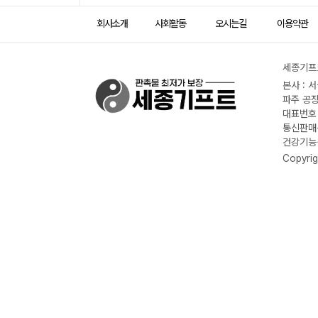
회사소개
사회활동
오시는길
이용약관
세종기프트
본사 : 
파주 공장
대표번호 :
통신판매신
건강기능식
Copyrig