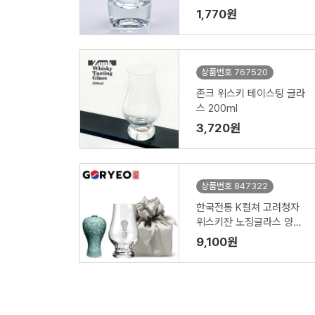
1,770원
상품번호 767520
존크 위스키 테이스팅 글라
스 200ml
3,720원
상품번호 847322
한국전통 K컬쳐 고려청자
위스키잔 노징글라스 양주
니트잔 170ml (보자기 포
9,100원
장)