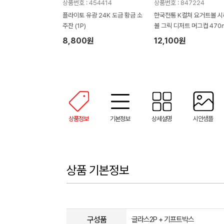
상품번호 : 454414
상품번호 : 847224
플라이토 유광 24K 도금 황금 소
한국전통 K컬쳐 요거트볼 
주잔 (1P)
볼 그릭 디저트 머그컵 470m
P 기프팅
8,800원
12,100원
상품정보
기본정보
상세설명
시안샘플
상품 기본정보
구성품
글라스2P + 기프트박스