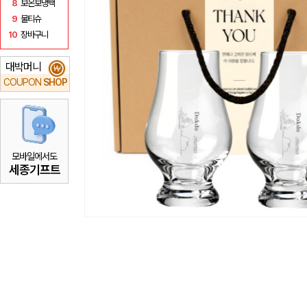
8
보온보냉백
9
물티슈
10
장바구니
대박머니
₩
COUPON
SHOP
모바일에서도
세종기프트