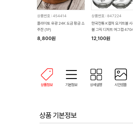
상품번호 : 454414
상품번호 : 847224
플라이토 유광 24K 도금 황금 소
한국전통 K컬쳐 요거트볼 
주잔 (1P)
볼 그릭 디저트 머그컵 470m
P 기프팅
8,800원
12,100원
상품정보
기본정보
상세설명
시안샘플
상품 기본정보