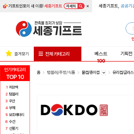
×
세종기프트,
공공기
기프트인포
의 새 이름!
세종기프트
자세히
베스트
기획전
전체 카테고리
즐겨찾기
100
인기카테고리
홈
텀블러/주방/식품
물컵/종이컵
유리컵/글라
TOP 10
1
에코백
2
텀블러
3
우산
4
부채
5
보조배터리
6
수건
7
선풍기