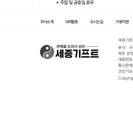
주말 및 공휴일 휴무
회사소개
사회활동
오시는길
이용약관
세종기프트
본사 : 
파주 공장
대표번호 :
통신판매신
건강기능식
Copyrig