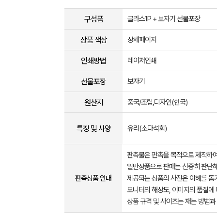
구성품
글라스1P + 보자기 선물포장
상품 색상
상세페이지
인쇄방법
레이저인쇄
선물포장
보자기
원산지
중국/조립,디자인(한국)
특징 및 사양
유리(소다석회)
판촉물은 판촉을 목적으로 제작하여
일반상품으로 판매는 신중히 판단해
판촉상품 안내
제공되는 상품의 사진은 이해를 
모니터의 해상도, 이미지의 품질에 
상품 규격 및 사이즈는 재는 방법과