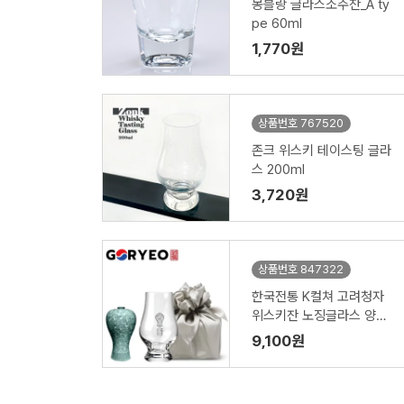
몽블랑 글라스소주잔_A ty
pe 60ml
1,770원
상품번호 767520
존크 위스키 테이스팅 글라
스 200ml
3,720원
상품번호 847322
한국전통 K컬쳐 고려청자
위스키잔 노징글라스 양주
니트잔 170ml (보자기 포
9,100원
장)