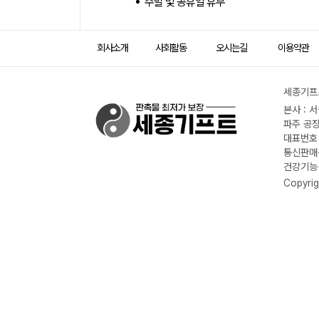
주말 및 공휴일 휴무
회사소개
사회활동
오시는길
이용약관
세종기프트
본사 : 
파주 공장
대표번호 :
통신판매신
건강기능식
Copyrig