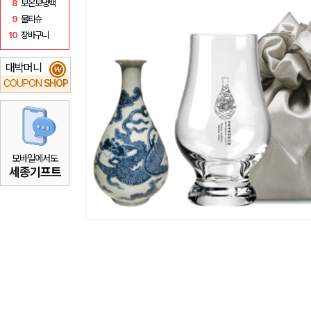
8
보온보냉백
9
물티슈
10
장바구니
대박머니
₩
COUPON
SHOP
모바일에서도
세종기프트