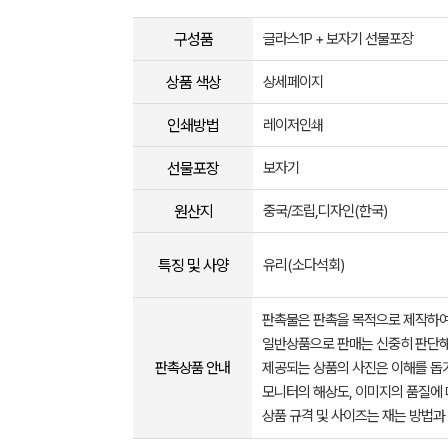
구성품
글라스1P + 보자기 선물포장
상품 색상
상세페이지
인쇄방법
레이저인쇄
선물포장
보자기
원산지
중국/조립,디자인(한국)
특징 및 사양
유리(소다석회)
판촉물은 판촉을 목적으로 제작하여
일반상품으로 판매는 신중히 판단해
판촉상품 안내
제공되는 상품의 사진은 이해를 
모니터의 해상도, 이미지의 품질에 
상품 규격 및 사이즈는 재는 방법과