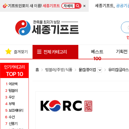
×
세종기프트,
공공기
기프트인포
의 새 이름!
세종기프트
자세히
베스트
기획전
전체 카테고리
즐겨찾기
100
인기카테고리
홈
텀블러/주방/식품
물컵/종이컵
유리컵/글라
TOP 10
1
에코백
2
텀블러
3
우산
4
부채
5
보조배터리
6
수건
7
선풍기