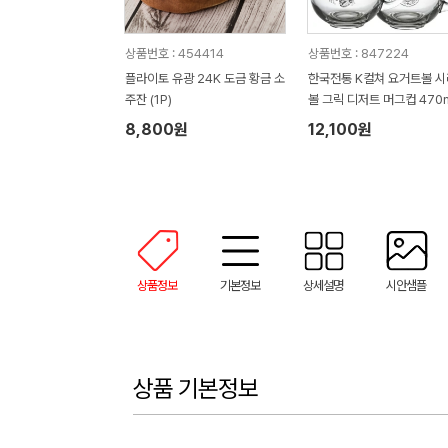
상품번호 : 454414
상품번호 : 847224
플라이토 유광 24K 도금 황금 소
한국전통 K컬쳐 요거트볼 
주잔 (1P)
볼 그릭 디저트 머그컵 470m
P 기프팅
8,800원
12,100원
상품정보
기본정보
상세설명
시안샘플
상품 기본정보