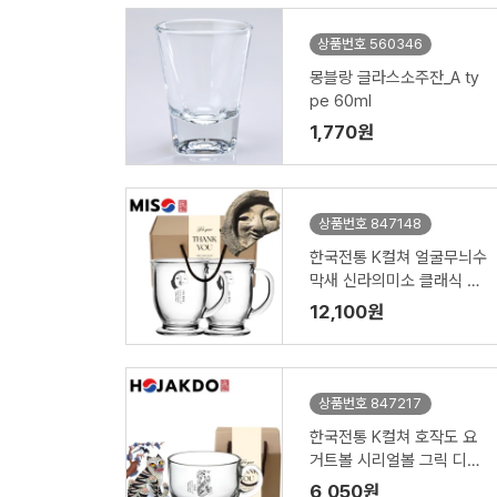
상품번호 560346
몽블랑 글라스소주잔_A ty
pe 60ml
1,770원
상품번호 847148
한국전통 K컬쳐 얼굴무늬수
막새 신라의미소 클래식 글
라스 머그컵 440ml 2P 기
12,100원
프팅
상품번호 847217
한국전통 K컬쳐 호작도 요
거트볼 시리얼볼 그릭 디저
트 머그컵 470ml 1P 기프
6,050원