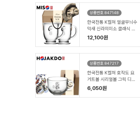
상품번호 847148
한국전통 K컬쳐 얼굴무늬수
막새 신라의미소 클래식 글
라스 머그컵 440ml 2P 기
12,100원
프팅
상품번호 847217
한국전통 K컬쳐 호작도 요
거트볼 시리얼볼 그릭 디저
트 머그컵 470ml 1P 기프
6,050원
팅