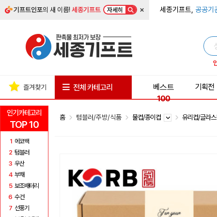
×
세종기프트,
공공기
기프트인포
의 새 이름!
세종기프트
자세히
베스트
기획전
전체 카테고리
즐겨찾기
100
인기카테고리
홈
텀블러/주방/식품
물컵/종이컵
유리컵/글라
TOP 10
1
에코백
2
텀블러
3
우산
4
부채
5
보조배터리
6
수건
7
선풍기