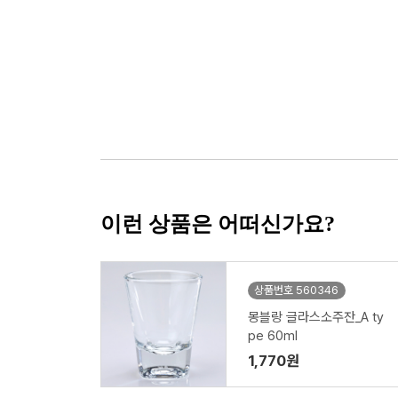
이런 상품은 어떠신가요?
상품번호 560346
몽블랑 글라스소주잔_A ty
pe 60ml
1,770원