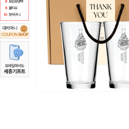
8
보온보냉백
9
물티슈
10
장바구니
대박머니
₩
COUPON
SHOP
모바일에서도
세종기프트