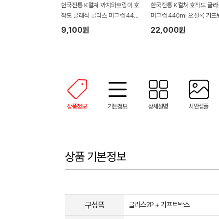
한국전통 K컬쳐 까치와호랑이 호
한국전통 K컬쳐 호작도 글라
작도 클래식 글라스 머그컵 440
머그컵 440ml 오설록 기프
ml (보자기 포장)
(보자기 포장)
9,100원
22,000원
상품정보
기본정보
상세설명
시안샘플
상품 기본정보
구성품
글라스2P + 기프트박스