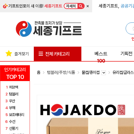
×
세종기프트,
공공기
기프트인포
의 새 이름!
세종기프트
자세히
베스트
기획전
전체 카테고리
즐겨찾기
100
인기카테고리
홈
텀블러/주방/식품
물컵/종이컵
유리컵/글라
TOP 10
1
에코백
2
텀블러
3
우산
4
부채
5
보조배터리
6
수건
7
선풍기