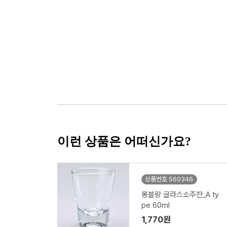
이런 상품은 어떠신가요?
상품번호 560346
몽블랑 글라스소주잔_A ty
pe 60ml
1,770원