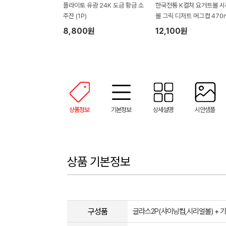
플라이토 유광 24K 도금 황금 소
한국전통 K컬쳐 요거트볼 
주잔 (1P)
볼 그릭 디저트 머그컵 470m
P 기프팅
8,800원
12,100원
상품정보
기본정보
상세설명
시안샘플
상품 기본정보
구성품
글라스2P(샤이닝컵,시리얼볼) + 