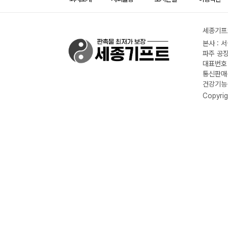
세종기프트
본사 : 
파주 공장
대표번호 :
통신판매신
건강기능식
Copyrig