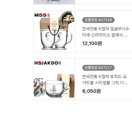
상품번호 847148
한국전통 K컬쳐 얼굴무늬수
막새 신라의미소 클래식 글
라스 머그컵 440ml 2P 기
12,100원
프팅
상품번호 847217
한국전통 K컬쳐 호작도 요
거트볼 시리얼볼 그릭 디저
트 머그컵 470ml 1P 기프
6,050원
팅