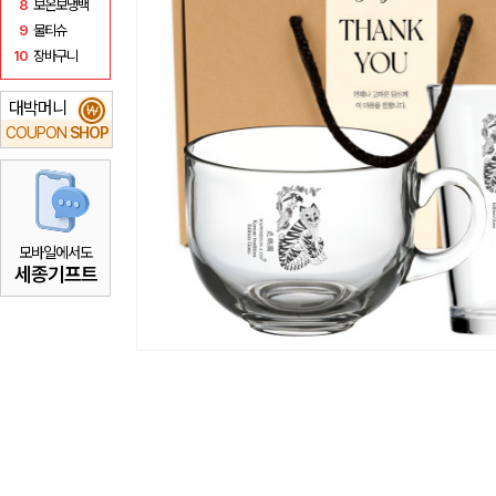
8
보온보냉백
9
물티슈
10
장바구니
대박머니
₩
COUPON
SHOP
모바일에서도
세종기프트