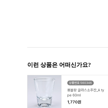
이런 상품은 어떠신가요?
상품번호 560346
몽블랑 글라스소주잔_A ty
pe 60ml
1,770원