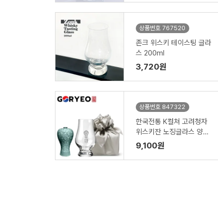
상품번호 767520
존크 위스키 테이스팅 글라
스 200ml
3,720원
상품번호 847322
한국전통 K컬쳐 고려청자
위스키잔 노징글라스 양주
니트잔 170ml (보자기 포
9,100원
장)