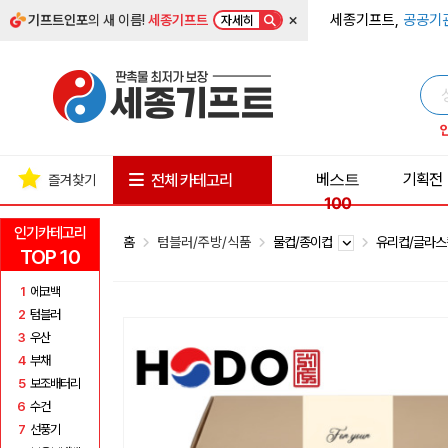
×
세종기프트,
공공기
기프트인포
의 새 이름!
세종기프트
자세히
베스트
기획전
전체 카테고리
즐겨찾기
100
인기카테고리
홈
텀블러/주방/식품
물컵/종이컵
유리컵/글라
TOP 10
1
에코백
2
텀블러
3
우산
4
부채
5
보조배터리
6
수건
7
선풍기