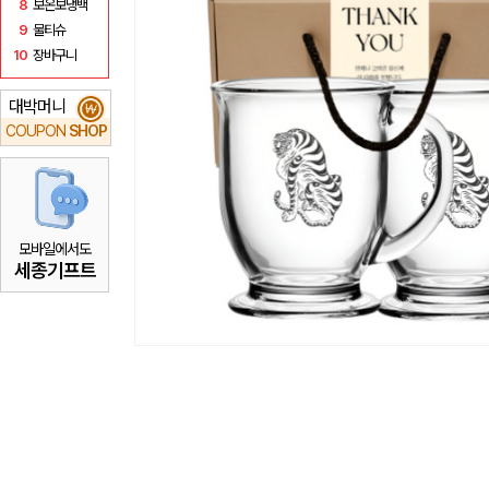
8
보온보냉백
9
물티슈
10
장바구니
대박머니
₩
COUPON
SHOP
모바일에서도
세종기프트