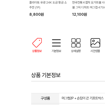
플라이토 유광 24K 도금 황금 소
한국전통 K컬쳐 요거트볼 
주잔 (1P)
볼 그릭 디저트 머그컵 470m
P 기프팅
8,800원
12,100원
상품정보
기본정보
상세설명
시안샘플
상품 기본정보
구성품
머그컵2P + 손잡이 끈 기프트박스