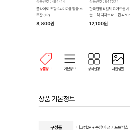
상품번호 : 454414
상품번호 : 847224
플라이토 유광 24K 도금 황금 소
한국전통 K컬쳐 요거트볼 
주잔 (1P)
볼 그릭 디저트 머그컵 470m
P 기프팅
8,800원
12,100원
상품정보
기본정보
상세설명
시안샘플
상품 기본정보
구성품
머그컵2P + 손잡이 끈 기프트박스