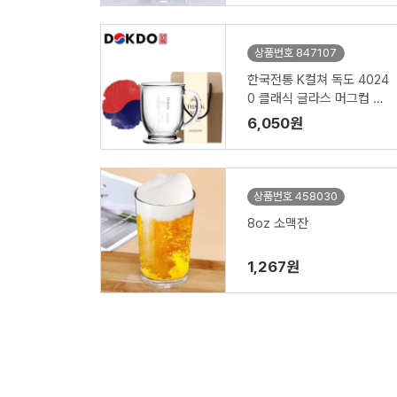
상품번호 847107
한국전통 K컬쳐 독도 4024
0 클래식 글라스 머그컵 44
0ml 1P 기프팅
6,050원
상품번호 458030
8oz 소맥잔
1,267원