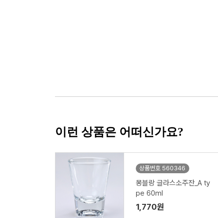
이런 상품은 어떠신가요?
상품번호 560346
몽블랑 글라스소주잔_A ty
pe 60ml
1,770원