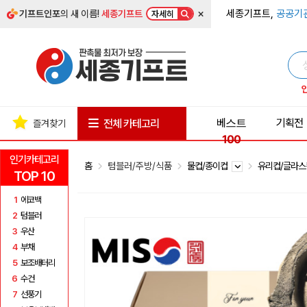
×
세종기프트,
공공기
기프트인포
의 새 이름!
세종기프트
자세히
베스트
기획전
전체 카테고리
즐겨찾기
100
인기카테고리
홈
텀블러/주방/식품
물컵/종이컵
유리컵/글라
TOP 10
1
에코백
2
텀블러
3
우산
4
부채
5
보조배터리
6
수건
7
선풍기