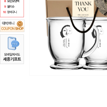
8
보온보냉백
9
물티슈
10
장바구니
대박머니
₩
COUPON
SHOP
모바일에서도
세종기프트