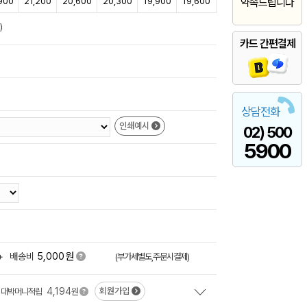
900
21,200
20,600
20,300
19,900
19,600
약속드립니다
)
카드 간편결제
상담전화
인쇄예시
02) 500
5900
원
+
배송비
5,000
(부가세별도,주문시결제)
4,194
회원가입
대박머니적립
원