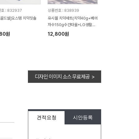
호 : 832937
상품번호 : 838939
 골드넬]오스템 치약칫솔
유시몰 치약세트(치약40g+베어
자수150g수건타올+LG생활건
강 퓨어더마 선크림50g)
880원
12,800원
디자인 이미지 소스 무료제공 >
견적요청
시안등록