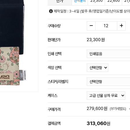
단가
23,300
22,600
21,
견적문의
제작일정 : 3~4일 (발주 후/영업일기준/난이도별 상이
구매수량
23,300
원
판매단가
인쇄 선택
색상 선택
스티커/라벨지
케이스
279,600
원
(부가세별도)
구매가격
313,060
결제금액
원