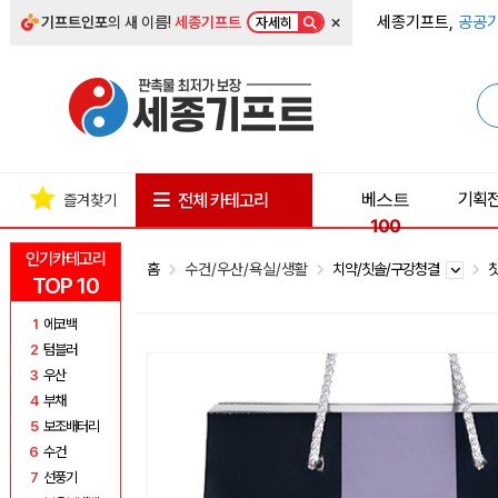
×
세종기프트,
공공기
기프트인포
의 새 이름!
세종기프트
자세히
베스트
기획
전체 카테고리
즐겨찾기
100
인기카테고리
홈
수건/우산/욕실/생활
치약/칫솔/구강청결
TOP 10
1
에코백
2
텀블러
3
우산
4
부채
5
보조배터리
6
수건
7
선풍기