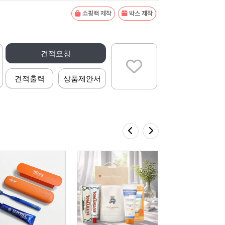
쇼핑백 제작
박스 제작
견적요청
견적출력
상품제안서