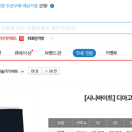
텀블러
7
관 우선구매 대상기업
선정!
쿨토시
8
넥쿨러
9
타포린가방
10
인기키워드
선풍기
1
전
큐레이션
브랜드관
이벤트
THE 전문
칫솔/치약세트
[시니바이트] 디아고
수량
이하
12
20
3