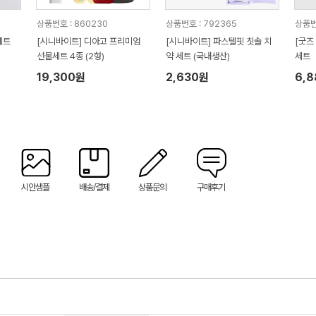
상품번호 : 860230
상품번호 : 792365
상품번
세트
[시니바이트] 디아고 프리미엄
[시니바이트] 파스텔핏 칫솔 치
[굿즈
선물세트 4종 (2형)
약 세트 (국내생산)
세트
19,300원
2,630원
6,
시안샘플
배송/결제
상품문의
구매후기