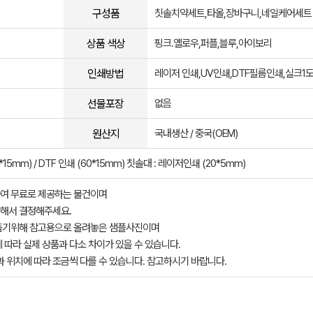
구성품
칫솔치약세트,타올,장바구니,네일케어세트
상품 색상
핑크.옐로우,퍼플,블루,아이보리
인쇄방법
레이저 인쇄,UV인쇄,DTF필름인쇄,실크1
선물포장
없음
원산지
국내생산 / 중국(OEM)
5mm) / DTF 인쇄 (60*15mm) 칫솔대 : 레이저인쇄 (20*5mm)
여 무료로 제공하는 물건이며
해서 결정해주세요.
돕기위해 참고용으로 올려놓은 샘플사진이며
 따라 실제 상품과 다소 차이가 있을 수 있습니다.
과 위치에 따라 조금씩 다를 수 있습니다. 참고하시기 바랍니다.