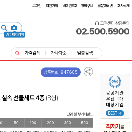
로그인
회원가입
비회원조회
장바구니
질문과답변
회사소개
고객센터 상담문의
02.500.5900
AI 이미지 검색
가격검색
가나다순
맞춤검색
847605
상품번호
공공기관
 실속 선물세트 4종
(B형)
우선구매
대상기업
BEST →
단위: 원 부가세별도
0
50
100
200
300
500
최저가
를