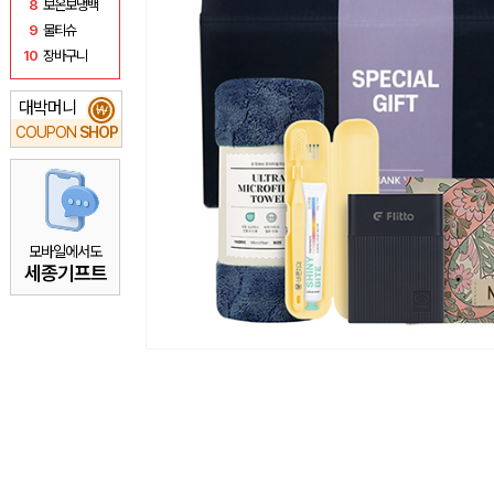
8
보온보냉백
9
물티슈
10
장바구니
대박머니
₩
COUPON
SHOP
모바일에서도
세종기프트