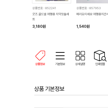
상품번호 : 852241
상품번호 : 857953
굿즈 골드넬 여행용 치약칫솔세
페리오미세모 여행용치간
트
3,180원
1,540원
상품정보
기본정보
상세설명
인쇄샘플
상품 기본정보