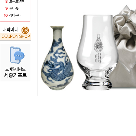
8
보온보냉백
9
물티슈
10
장바구니
대박머니
₩
COUPON
SHOP
모바일에서도
세종기프트