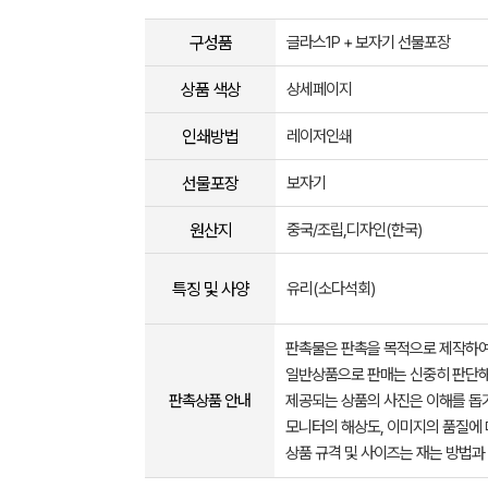
구성품
글라스1P + 보자기 선물포장
상품 색상
상세페이지
인쇄방법
레이저인쇄
선물포장
보자기
원산지
중국/조립,디자인(한국)
특징 및 사양
유리(소다석회)
판촉물은 판촉을 목적으로 제작하여
일반상품으로 판매는 신중히 판단해
판촉상품 안내
제공되는 상품의 사진은 이해를 
모니터의 해상도, 이미지의 품질에 
상품 규격 및 사이즈는 재는 방법과