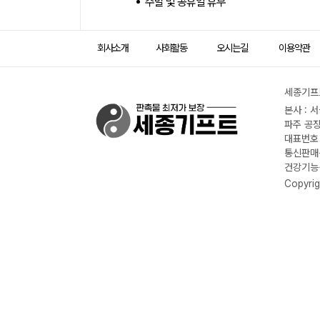
주말 및 공휴일 휴무
회사소개
사회활동
오시는길
이용약관
세종기프트
본사 : 
파주 공장
대표번호 :
통신판매신
건강기능식
Copyrig