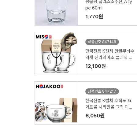
몽블랑 글라스소주잔_A ty
pe 60ml
1,770원
상품번호 847148
한국전통 K컬쳐 얼굴무늬수
막새 신라의미소 클래식 글
라스 머그컵 440ml 2P 기
12,100원
프팅
상품번호 847217
한국전통 K컬쳐 호작도 요
거트볼 시리얼볼 그릭 디저
트 머그컵 470ml 1P 기프
6,050원
팅