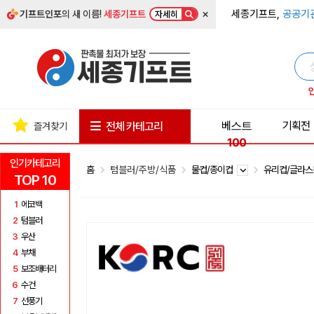
×
세종기프트,
공공기
기프트인포
의 새 이름!
세종기프트
자세히
베스트
기획전
전체 카테고리
즐겨찾기
100
인기카테고리
홈
텀블러/주방/식품
물컵/종이컵
유리컵/글라
TOP 10
1
에코백
2
텀블러
3
우산
4
부채
5
보조배터리
6
수건
7
선풍기