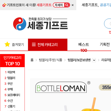
×
세종기프트,
공공기
기프트인포
의 새 이름!
세종기프트
자세히
베스트
기획전
전체 카테고리
즐겨찾기
100
인기카테고리
홈
텀블러/주방/식품
텀블러/보온보냉병
리유저
TOP 10
1
에코백
2
텀블러
3
우산
4
부채
5
보조배터리
6
수건
7
선풍기