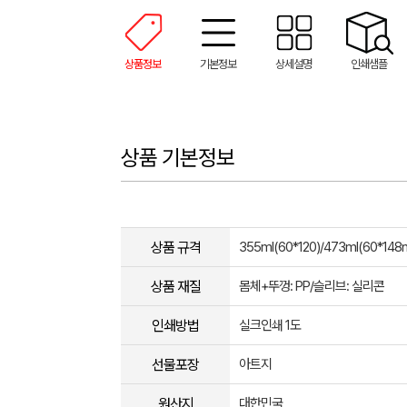
상품정보
기본정보
상세설명
인쇄샘플
상품 기본정보
상품 규격
355ml(60*120)/473ml(60*14
상품 재질
몸체+뚜껑: PP/슬리브: 실리콘
인쇄방법
실크인쇄 1도
선물포장
아트지
원산지
대한민국